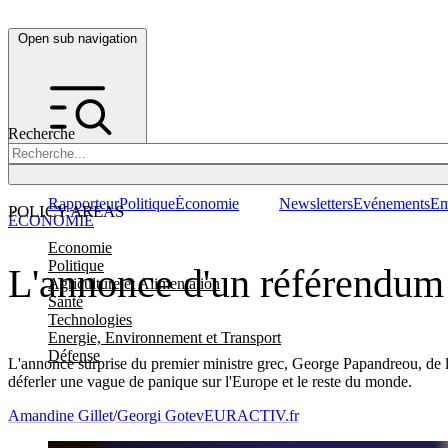
Open sub navigation
Recherche
Rapporteur
Politique
Économie
Newsletters
Evénements
Em
POLICY AREAS
ÉCONOMIE
Economie
Politique
L'annonce d'un référendum
Agriculture et Alimentation
Santé
Technologies
Energie, Environnement et Transport
Défense
L'annonce surprise du premier ministre grec, George Papandreou, de la 
déferler une vague de panique sur l'Europe et le reste du monde.
Amandine Gillet
/
Georgi Gotev
EURACTIV.fr