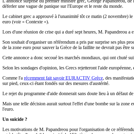
L'annonce surprise du premier ministre grec, George Papandreou, de la 
déferler une vague de panique sur l'Europe et le reste du monde.
Le cabinet grec a approuvé à l'unanimité tôt ce matin (2 novembre) l
euro (voir « Contexte »).
Lors d'une réunion de crise qui a duré sept heures, M. Papandreou a ex
Son souhait d'organiser un référendum a pris par surprise ses plus pro
de la zone euro pour sauver la Grèce de la faillite ne devrait pas être 
Cette annonce a donc secoué les marchés mondiaux, qui ont chuté suit
Selon les sondages d'opinion, les Grecs rejetteront l'aide européenne, 
Comme l'a
récemment fait savoir EURACTIV Grèce
, des manifestat
sur pied, ceux-ci étant fondés sur des mesures d'austérité.
Le rejet du programme d'aide donnerait sans doute lieu à un défaut de
Mais une telle décision aurait surtout l'effet d'une bombe sur la zone
l'euro.
Un suicide ?
Les motivations de M. Papandreou pour l'organisation de ce référendu