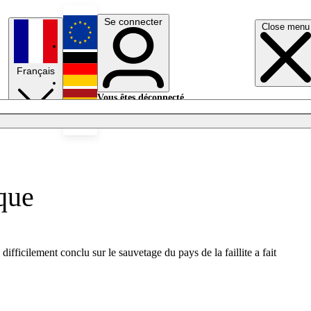
Se connecter
Close menu
English
Français
Deutsch
Vous êtes déconnecté.
Se connecter
Español
Lumières éteintes
que
ficilement conclu sur le sauvetage du pays de la faillite a fait