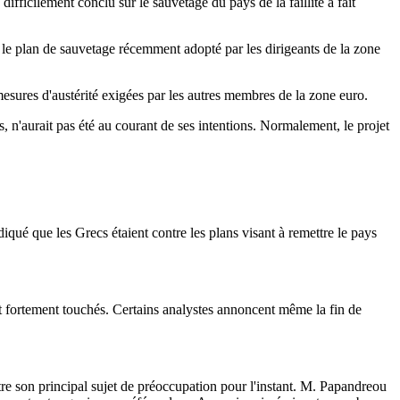
ficilement conclu sur le sauvetage du pays de la faillite a fait
le plan de sauvetage récemment adopté par les dirigeants de la zone
esures d'austérité exigées par les autres membres de la zone euro.
 n'aurait pas été au courant de ses intentions. Normalement, le projet
iqué que les Grecs étaient contre les plans visant à remettre le pays
ent fortement touchés. Certains analystes annoncent même la fin de
e son principal sujet de préoccupation pour l'instant. M. Papandreou