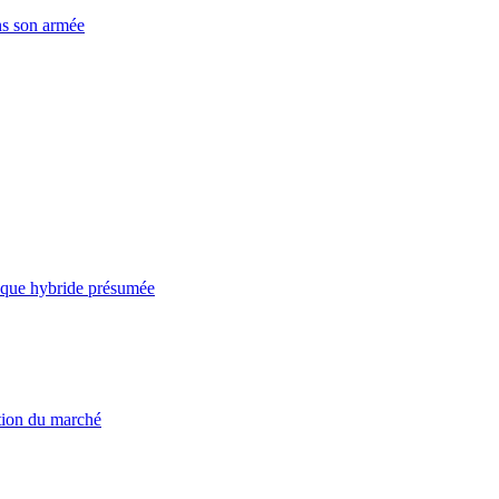
ns son armée
taque hybride présumée
ation du marché