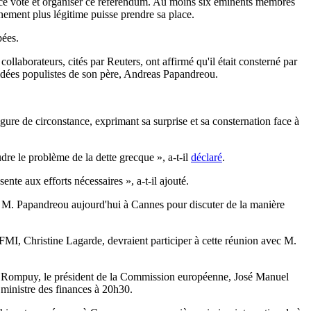
 à ce vote et organiser ce référendum. Au moins six éminents membres
nement plus légitime puisse prendre sa place.
pées.
aborateurs, cités par Reuters, ont affirmé qu'il était consterné par
es idées populistes de son père, Andreas Papandreou.
igure de circonstance, exprimant sa surprise et sa consternation face à
udre le problème de la dette grecque », a-t-il
déclaré
.
nte aux efforts nécessaires », a-t-il ajouté.
t M. Papandreou aujourd'hui à Cannes pour discuter de la manière
 FMI, Christine Lagarde, devraient participer à cette réunion avec M.
 Rompuy, le président de la Commission européenne, José Manuel
 ministre des finances à 20h30.