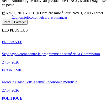
Selon Bloomberg, le nouveau président de la BCE, Mario Draghi, sera p
ce poste.
Nov 2, 2011 - 09:11
Dernière mise à jour: Nov 3, 2011 - 09:59
Économie
Économie
Euro & Finances
Print
Partager
LES PLUS LUS
PRO
SANTÉ
Sept pays votent contre le programme de santé de la Commission
24.07.2026
ÉCONOMIE
Merci la Chine : elle a sauvé l’économie mondiale
27.07.2026
POLITIQUE