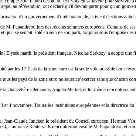
ui en compte 300. Il aura besoin de 151 voix en sa faveur pour survivre
appel au référendum, ont déclaré qu'il devrait partir pour qu'un gouver
ormation d'un gouvernement d'unité nationale, suivie d'élections antici
 M. Papandreou lors des récents sommets européens. Certains de ses coll
 et qu'il se sentait isolé au sein de son parti, toujours sous l'emprise d
de l'Elysée mardi, le président français, Nicolas Sarkozy, a adopté une f
ité par les 17 États de la zone euro est la seule voie possible pour réso
e tous les pays de la zone euro ne saurait s’exercer sans que chacun conse
e la chancelière allemande, Angela Merkel, et lui-même rencontreraien
 et 4 novembre. Toutes les institutions européennes et la directrice du
, Jean-Claude Juncker, le président du Conseil européen, Herman Van
h30, a annoncé Reuters. Ils rencontreront ensuite M. Papandreou et son