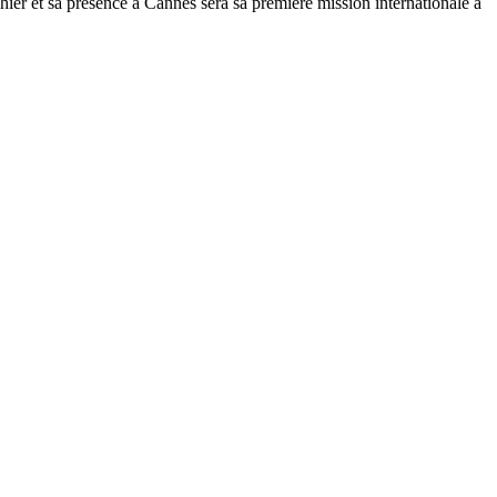
ier et sa présence à Cannes sera sa première mission internationale à