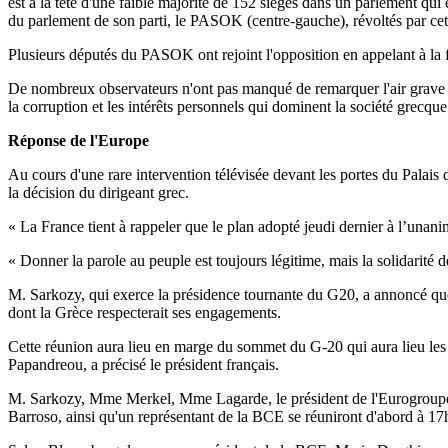
est à la tête d'une faible majorité de 152 sièges dans un parlement q
du parlement de son parti, le PASOK (centre-gauche), révoltés par cet 
Plusieurs députés du PASOK ont rejoint l'opposition en appelant à la f
De nombreux observateurs n'ont pas manqué de remarquer l'air grave de
la corruption et les intérêts personnels qui dominent la société grecque
Réponse de l'Europe
Au cours d'une rare intervention télévisée devant les portes du Palais 
la décision du dirigeant grec.
« La France tient à rappeler que le plan adopté jeudi dernier à l’unanim
« Donner la parole au peuple est toujours légitime, mais la solidarité d
M. Sarkozy, qui exerce la présidence tournante du G20, a annoncé qu
dont la Grèce respecterait ses engagements.
Cette réunion aura lieu en marge du sommet du G-20 qui aura lieu les 3
Papandreou, a précisé le président français.
M. Sarkozy, Mme Merkel, Mme Lagarde, le président de l'Eurogroupe
Barroso, ainsi qu'un représentant de la BCE se réuniront d'abord à 17