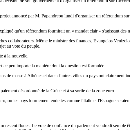
décision de son gouvernement d'organiser un référendum sur l'accord dif
e projet annoncé par M. Papandreou lundi d'organiser un référendum sur 
pliqué qu'un référendum fournirait un « mandat clair » s'agissant des m
ches collaborateurs. Même le ministre des finances, Evangelos Venizelos,
sujet au vote du peuple.
e à la nouvelle.
et ce peu importe la manière dont la question est formulée.
ions de masse à Athènes et dans d'autres villes du pays ont clairement ind
 paiement désordonné de la Grèce et à sa sortie de la zone euro.
 euro, où les pays lourdement endettés comme l'Italie et l'Espagne serai
m restent floues. Le vote de confiance du parlement vendredi semble êtr