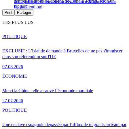
contrer les droits de douane de Donald Trump, selon un
dette publique
Économie
Euro & Finances
Michel Barnier
rapport
Paolo Gentiloni
Print
Partager
LES PLUS LUS
POLITIQUE
EXCLUSIF : L'Islande demande à Bruxelles de ne pas s'immiscer
dans son référendum sur l'UE
07.08.2026
ÉCONOMIE
Merci la Chine : elle a sauvé l’économie mondiale
27.07.2026
POLITIQUE
Une enclave espagnole dépassée par l'afflux de migrants arrivant par