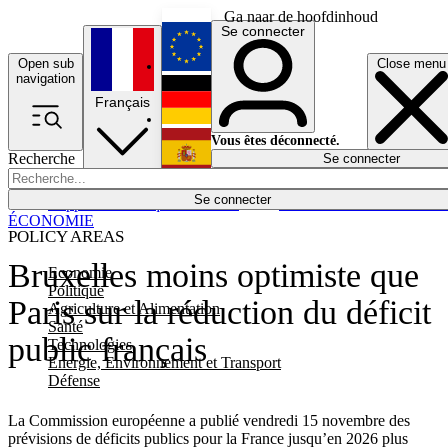
Ga naar de hoofdinhoud
Se connecter
Open sub
Close menu
English
navigation
Français
Deutsch
Vous êtes déconnecté.
Recherche
Se connecter
Español
Lumières éteintes
Se connecter
Rapporteur
Politique
Économie
Newsletters
Evénements
Em
ÉCONOMIE
POLICY AREAS
Bruxelles moins optimiste que
Economie
Politique
Paris sur la réduction du déficit
Agriculture et Alimentation
Santé
public français
Technologies
Energie, Environnement et Transport
Défense
La Commission européenne a publié vendredi 15 novembre des
prévisions de déficits publics pour la France jusqu’en 2026 plus