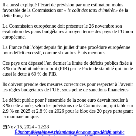
Il a aussi expliqué l’écart de prévision par une estimation moins
favorable de la Commission sur
« le coût des taux d’intérêt »
de la
dette française.
La Commission européenne doit présenter le 26 novembre son
évaluation des plans budgétaires à moyen terme des pays de l’Union
européenne.
La France fait l’objet depuis fin juillet d’une procédure européenne
pour déficit excessif, comme six autres États membres.
Ces pays ont dépassé l’an dernier la limite de déficits publics fixée à
3 % du Produit intérieur brut (PIB) par le Pacte de stabilité qui limite
aussi la dette à 60 % du PIB.
Ils doivent prendre des mesures correctrices pour respecter à l’avenir
les règles budgétaires de l’UE, sous peine de sanctions financières.
Le déficit public pour l’ensemble de la zone euro devrait reculer à
3 % cette année, selon les prévisions de la Commission, qui table sur
2,9 % en 2025 et 2,8 % en 2026 pour le bloc des 20 pays partageant
la monnaie unique.
Nov 15, 2024 - 12:28
L’intégration du marché unique des services, la clé pour
Économie
Antoine Armand
crise économique
déficit public