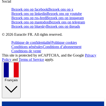
Social
Bezoek ons op facebook
Bezoek ons op x
Bezoek ons op linkedin
Bezoek ons op youtube
Bezoek ons op rss-feed
Bezoek ons op instagram
Bezoek ons op mastodon
Bezoek ons op telegram
Bezoek ons op bluesky
Bezoek ons op threads
©
2026
Euractiv FR. All rights reserved.
Politique de confidentialité
Politique cookies
Conditions générales
Conditions d’abonnement
Conditions de vente
This site is protected by reCAPTCHA, and the Google
Privacy
Policy
and
Terms of Service
apply.
Français