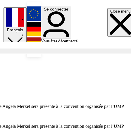
Se connecter
Close menu
English
Français
Deutsch
Vous êtes déconnecté.
Se connecter
Español
Lumières éteintes
ière Angela Merkel sera présente à la convention organisée par l’UMP
s.
ière Angela Merkel sera présente à la convention organisée par l’UMP