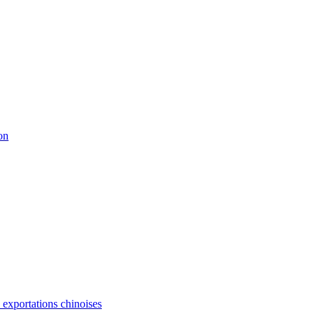
on
s exportations chinoises