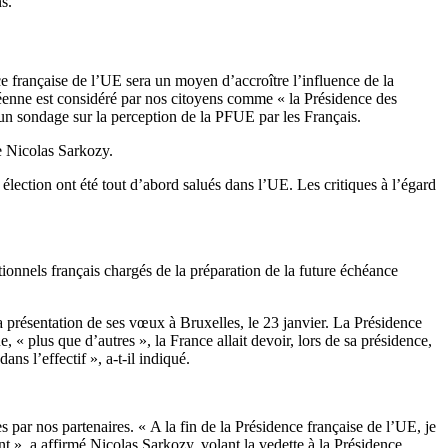
s.
e française de l’UE sera un moyen d’accroître l’influence de la
éenne est considéré par nos citoyens comme « la Présidence des
d’un sondage sur la perception de la PFUE par les Français.
de Nicolas Sarkozy.
lection ont été tout d’abord salués dans l’UE. Les critiques à l’égard
tionnels français chargés de la préparation de la future échéance
 la présentation de ses vœux à Bruxelles, le 23 janvier. La Présidence
, « plus que d’autres », la France allait devoir, lors de sa présidence,
dans l’effectif », a-t-il indiqué.
s par nos partenaires. « A la fin de la Présidence française de l’UE, je
t », a affirmé Nicolas Sarkozy, volant la vedette à la Présidence