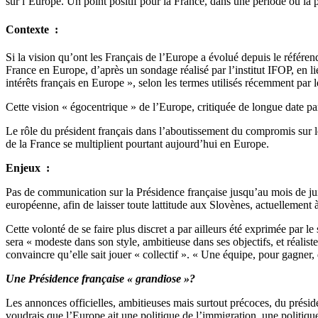
sur l’Europe. Un point positif pour la France, dans une période où la
Contexte :
Si la vision qu’ont les Français de l’Europe a évolué depuis le référ
France en Europe, d’après un sondage réalisé par l’institut IFOP, en li
intérêts français en Europe », selon les termes utilisés récemment par 
Cette vision « égocentrique » de l’Europe, critiquée de longue date pa
Le rôle du président français dans l’aboutissement du compromis sur le
de la France se multiplient pourtant aujourd’hui en Europe.
Enjeux :
Pas de communication sur la Présidence française jusqu’au mois de juin!
européenne, afin de laisser toute lattitude aux Slovènes, actuellement à
Cette volonté de se faire plus discret a par ailleurs été exprimée par l
sera « modeste dans son style, ambitieuse dans ses objectifs, et réaliste
convaincre qu’elle sait jouer « collectif ». « Une équipe, pour gagner, 
Une Présidence française « grandiose »?
Les annonces officielles, ambitieuses mais surtout précoces, du présiden
voudrais que l’Europe ait une politique de l’immigration, une politiqu