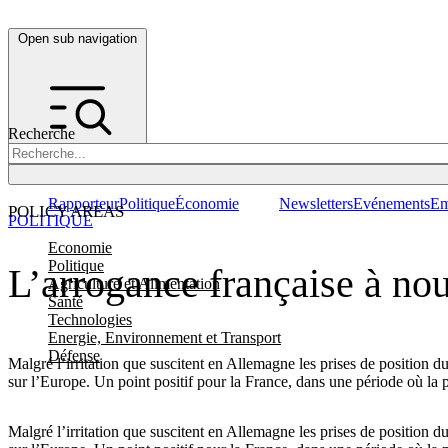
Open sub navigation
Recherche
Rapporteur
Politique
Économie
Newsletters
Evénements
Em
POLICY AREAS
POLITIQUE
Economie
Politique
L’arrogance française à nou
Agriculture et Alimentation
Santé
Technologies
Energie, Environnement et Transport
Défense
Malgré l’irritation que suscitent en Allemagne les prises de position
sur l’Europe. Un point positif pour la France, dans une période où la
Malgré l’irritation que suscitent en Allemagne les prises de position