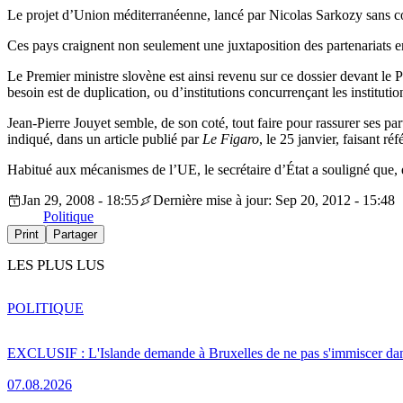
Le projet d’Union méditerranéenne, lancé par Nicolas Sarkozy sans c
Ces pays craignent non seulement une juxtaposition des partenariats en
Le Premier ministre slovène est ainsi revenu sur ce dossier devant le
besoin est de duplication, ou d’institutions concurrençant les instituti
Jean-Pierre Jouyet semble, de son coté, tout faire pour rassurer ses pa
indiqué, dans un article publié par
Le Figaro
, le 25 janvier, faisant r
Habitué aux mécanismes de l’UE, le secrétaire d’État a souligné que, en
Jan 29, 2008 - 18:55
Dernière mise à jour: Sep 20, 2012 - 15:48
Politique
Print
Partager
LES PLUS LUS
POLITIQUE
EXCLUSIF : L'Islande demande à Bruxelles de ne pas s'immiscer dan
07.08.2026