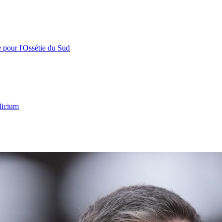
e pour l'Ossétie du Sud
licium