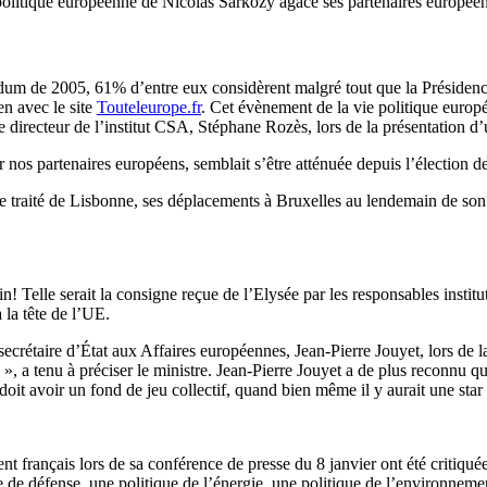
 politique européenne de Nicolas Sarkozy agace ses partenaires européen
endum de 2005, 61% d’entre eux considèrent malgré tout que la Présidenc
en avec le site
Touteleurope.fr
. Cet évènement de la vie politique europ
le directeur de l’institut CSA, Stéphane Rozès, lors de la présentation 
r nos partenaires européens, semblait s’être atténuée depuis l’élection 
 traité de Lisbonne, ses déplacements à Bruxelles au lendemain de son é
 Telle serait la consigne reçue de l’Elysée par les responsables institu
 la tête de l’UE.
e secrétaire d’État aux Affaires européennes, Jean-Pierre Jouyet, lors de
 », a tenu à préciser le ministre. Jean-Pierre Jouyet a de plus reconnu que
doit avoir un fond de jeu collectif, quand bien même il y aurait une star 
t français lors de sa conférence de presse du 8 janvier ont été critiquée
e de défense, une politique de l’énergie, une politique de l’environnemen