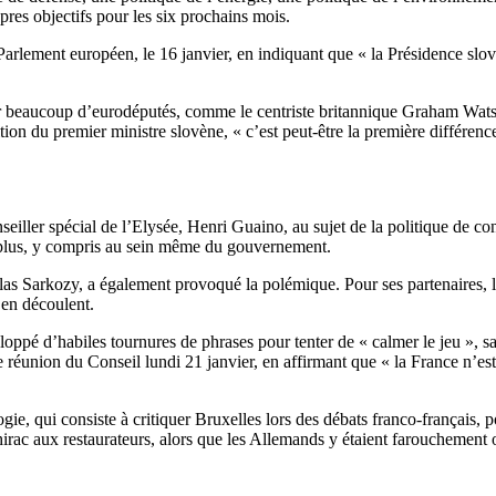
pres objectifs pour les six prochains mois.
Parlement européen, le 16 janvier, en indiquant que « la Présidence slovè
ar beaucoup d’eurodéputés, comme le centriste britannique Graham Wat
ion du premier ministre slovène, « c’est peut-être la première différenc
iller spécial de l’Elysée, Henri Guaino, au sujet de la politique de con
n plus, y compris au sein même du gouvernement.
s Sarkozy, a également provoqué la polémique. Pour ses partenaires, la F
 en découlent.
oppé d’habiles tournures de phrases pour tenter de « calmer le jeu », s
 réunion du Conseil lundi 21 janvier, en affirmant que « la France n’est 
e, qui consiste à critiquer Bruxelles lors des débats franco-français, po
rac aux restaurateurs, alors que les Allemands y étaient farouchement 