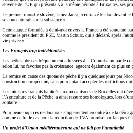
slovène de l’UE qui présentait, à la même période à Bruxelles, ses pro
Le premier ministre slovène, Janez Jansa, a enfoncé le clou devant le 
se concentrerait sur la substance ».
Cette attaque formulée à demi-mot envers la France a été soutenue p
comme le président du PSE, Martin Schulz, qui a déclaré, après l’audit
vie privée ».
Les Français trop individualistes
Les petites phrases fréquemment adressées à la Commission par le conse
selon lui, ne favorise pas la croissance, agacent également de plus e
La remise en cause des quotas de pêche il y a quelques jours par Nicola
construction européenne, sans pour autant accepter les restrictions qui
Les ministres français habitués aux mécanismes de Bruxelles ont dével
l’Agriculture et de la Pêche, a ainsi rassuré ses homologues, lors d’une
solitaire ».
Pour beaucoup, ces déclarations s’apparentent en outre à de la démagogi
comme ce fut le cas pour la réduction de TVA promise par Jacques Chi
Un projet d’Union méditérranéenne qui ne fait pas l’unanimité