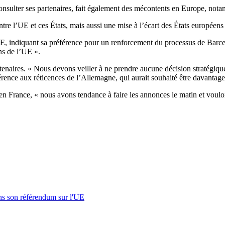
onsulter ses partenaires, fait également des mécontents en Europe, not
tre l’UE et ces États, mais aussi une mise à l’écart des États européen
 PE, indiquant sa préférence pour un renforcement du processus de Barc
ons de l’UE ».
rtenaires. « Nous devons veiller à ne prendre aucune décision stratégiqu
éférence aux réticences de l’Allemagne, qui aurait souhaité être davantag
 France, « nous avons tendance à faire les annonces le matin et vouloir 
s son référendum sur l'UE