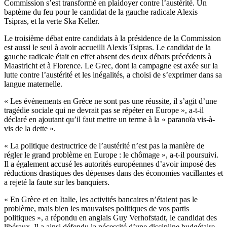
Commission s’est transformé en plaidoyer contre l’austérité. Un
baptème du feu pour le candidat de la gauche radicale Alexis
Tsipras, et la verte Ska Keller.
Le troisième débat entre candidats à la présidence de la Commission
est aussi le seul à avoir accueilli Alexis Tsipras. Le candidat de la
gauche radicale était en effet absent des deux débats précédents à
Maastricht et à Florence. Le Grec, dont la campagne est axée sur la
lutte contre l’austérité et les inégalités, a choisi de s’exprimer dans sa
langue maternelle.
« Les évènements en Grèce ne sont pas une réussite, il s’agit d’une
tragédie sociale qui ne devrait pas se répéter en Europe », a-t-il
déclaré en ajoutant qu’il faut mettre un terme à la « paranoïa vis-à-
vis de la dette ».
« La politique destructrice de l’austérité n’est pas la manière de
régler le grand problème en Europe : le chômage », a-t-il poursuivi.
Il a également accusé les autorités européennes d’avoir imposé des
réductions drastiques des dépenses dans des économies vacillantes et
a rejeté la faute sur les banquiers.
« En Grèce et en Italie, les activités bancaires n’étaient pas le
problème, mais bien les mauvaises politiques de vos partis
politiques », a répondu en anglais Guy Verhofstadt, le candidat des
libéraux. Il a ainsi défendu la nécessité d’une discipline budgétaire