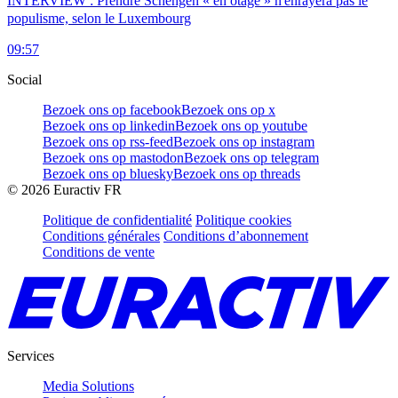
INTERVIEW : Prendre Schengen « en otage » n'enrayera pas le
populisme, selon le Luxembourg
09:57
Social
Bezoek ons op facebook
Bezoek ons op x
Bezoek ons op linkedin
Bezoek ons op youtube
Bezoek ons op rss-feed
Bezoek ons op instagram
Bezoek ons op mastodon
Bezoek ons op telegram
Bezoek ons op bluesky
Bezoek ons op threads
©
2026
Euractiv FR
Politique de confidentialité
Politique cookies
Conditions générales
Conditions d’abonnement
Conditions de vente
Services
Media Solutions