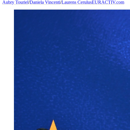
Aubry Touriel
/
Daniela Vincenti
/
Laurens Cerulus
EURACTIV.com