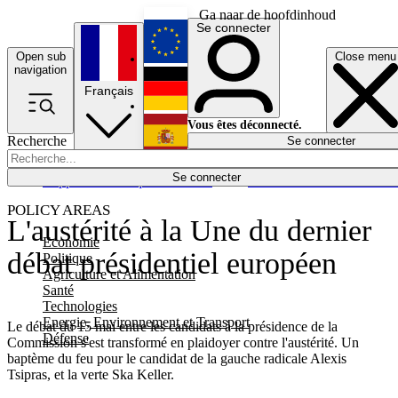
Ga naar de hoofdinhoud
Se connecter
Open sub
Close menu
English
navigation
Français
Deutsch
Vous êtes déconnecté.
Recherche
Se connecter
Español
Lumières éteintes
Se connecter
Rapporteur
Politique
Économie
Newsletters
Evénements
Em
POLICY AREAS
L'austérité à la Une du dernier
Economie
débat présidentiel européen
Politique
Agriculture et Alimentation
Santé
Technologies
Energie, Environnement et Transport
Le débat du 15 mai entre les candidats à la présidence de la
Défense
Commission s'est transformé en plaidoyer contre l'austérité. Un
baptème du feu pour le candidat de la gauche radicale Alexis
Tsipras, et la verte Ska Keller.