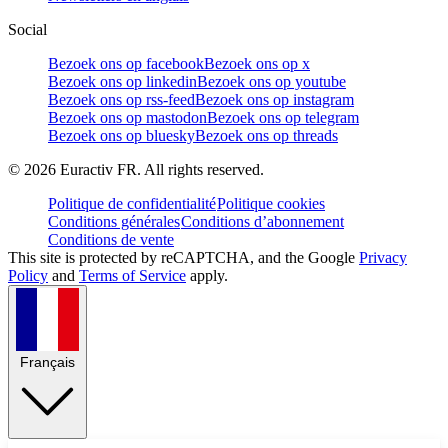
Social
Bezoek ons op facebook
Bezoek ons op x
Bezoek ons op linkedin
Bezoek ons op youtube
Bezoek ons op rss-feed
Bezoek ons op instagram
Bezoek ons op mastodon
Bezoek ons op telegram
Bezoek ons op bluesky
Bezoek ons op threads
©
2026
Euractiv FR. All rights reserved.
Politique de confidentialité
Politique cookies
Conditions générales
Conditions d’abonnement
Conditions de vente
This site is protected by reCAPTCHA, and the Google
Privacy
Policy
and
Terms of Service
apply.
Français