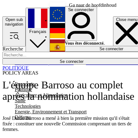
Ga naar de hoofdinhoud
Se connecter
Open sub
Close menu
English
navigation
Français
Deutsch
Vous êtes déconnecté.
Recherche
Se connecter
Español
Lumières éteintes
Se connecter
Rapporteur
Politique
Économie
Newsletters
Evénements
Em
POLITIQUE
POLICY AREAS
L'équipe Barroso au complet
Economie
Politique
après la nomination hollandaise
Agriculture et Alimentation
Santé
Technologies
Energie, Environnement et Transport
Défense
José Durão Barroso a mené à bien la première mission qu'il s'était
fixée : constituer une nouvelle Commission comprenant un tiers de
femmes.