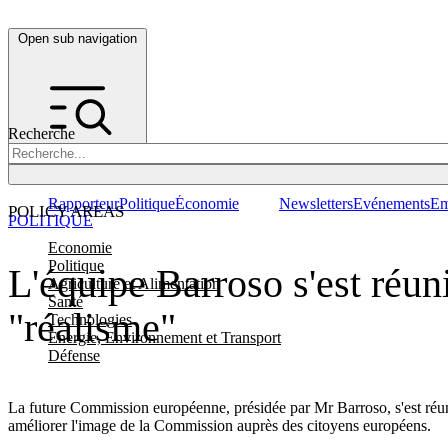
Open sub navigation
Recherche
Rapporteur
Politique
Économie
Newsletters
Evénements
Em
POLICY AREAS
POLITIQUE
Economie
Politique
L'équipe Barroso s'est réun
Agriculture et Alimentation
Santé
"réalisme"
Technologies
Energie, Environnement et Transport
Défense
La future Commission européenne, présidée par Mr Barroso, s'est réun
améliorer l'image de la Commission auprès des citoyens européens.