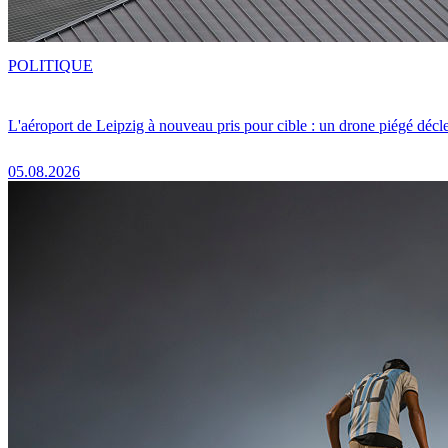
POLITIQUE
L'aéroport de Leipzig à nouveau pris pour cible : un drone piégé décle
05.08.2026