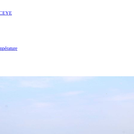
 ICEYE
mpérature