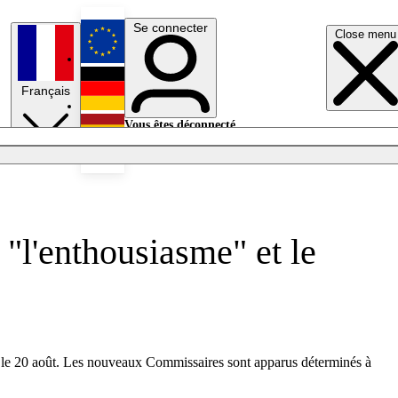
Se connecter
Close menu
English
Français
Deutsch
Vous êtes déconnecté.
Se connecter
Español
Lumières éteintes
 "l'enthousiasme" et le
é le 20 août. Les nouveaux Commissaires sont apparus déterminés à