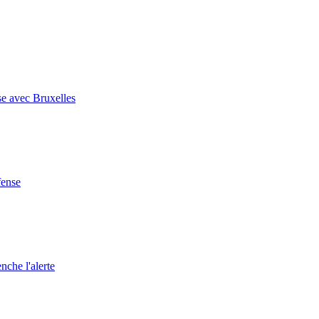
se avec Bruxelles
fense
nche l'alerte