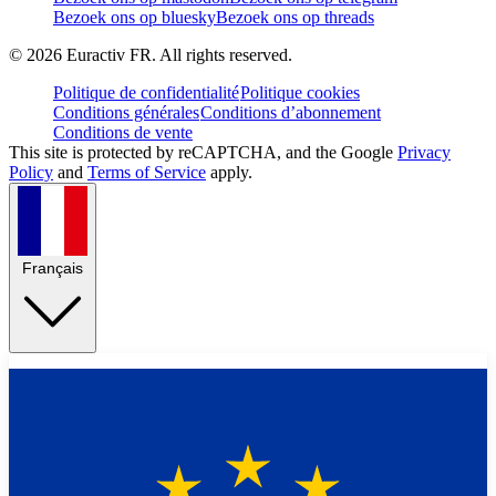
Bezoek ons op bluesky
Bezoek ons op threads
©
2026
Euractiv FR. All rights reserved.
Politique de confidentialité
Politique cookies
Conditions générales
Conditions d’abonnement
Conditions de vente
This site is protected by reCAPTCHA, and the Google
Privacy
Policy
and
Terms of Service
apply.
Français