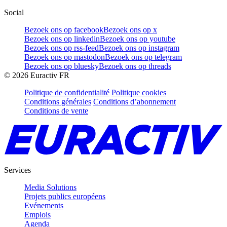
Social
Bezoek ons op facebook
Bezoek ons op x
Bezoek ons op linkedin
Bezoek ons op youtube
Bezoek ons op rss-feed
Bezoek ons op instagram
Bezoek ons op mastodon
Bezoek ons op telegram
Bezoek ons op bluesky
Bezoek ons op threads
©
2026
Euractiv FR
Politique de confidentialité
Politique cookies
Conditions générales
Conditions d’abonnement
Conditions de vente
Services
Media Solutions
Projets publics européens
Evénements
Emplois
Agenda