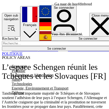
Ga naar de hoofdinhoud
Se connecter
Open sub
Close menu
English
navigation
Français
Deutsch
Vous êtes déconnecté.
Recherche
Se connecter
Español
Lumières éteintes
Se connecter
Rapporteur
Politique
Économie
Newsletters
Evénements
Em
POLITIQUE
POLICY AREAS
L’espace Schengen réunit les
Economie
Politique
Tchèques et les Slovaques [FR]
Agriculture et Alimentation
Santé
Technologies
Energie, Environnement et Transport
Défense
Tandis qu’une importante majorité de Tchèques et de Slovaques
soutient l’adhésion de leur pays à l’espace Schengen, l’Allemagne et
l’Autriche craignent que la criminalité et la prostitution ne traversent
les frontières pour se propager dans leur pays. Parallèlement, cette