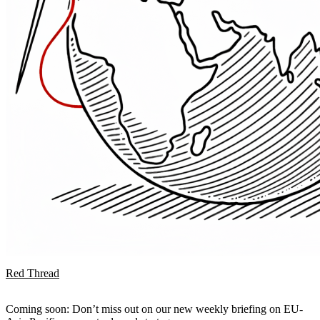
Red Thread
Coming soon: Don’t miss out on our new weekly briefing on EU-