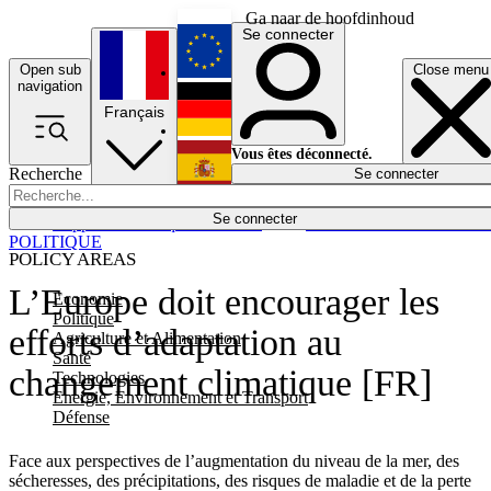
Ga naar de hoofdinhoud
Se connecter
Open sub
Close menu
English
navigation
Français
Deutsch
Vous êtes déconnecté.
Recherche
Se connecter
Español
Lumières éteintes
Se connecter
Rapporteur
Politique
Économie
Newsletters
Evénements
Em
POLITIQUE
POLICY AREAS
L’Europe doit encourager les
Economie
Politique
efforts d’adaptation au
Agriculture et Alimentation
Santé
changement climatique [FR]
Technologies
Energie, Environnement et Transport
Défense
Face aux perspectives de l’augmentation du niveau de la mer, des
sécheresses, des précipitations, des risques de maladie et de la perte