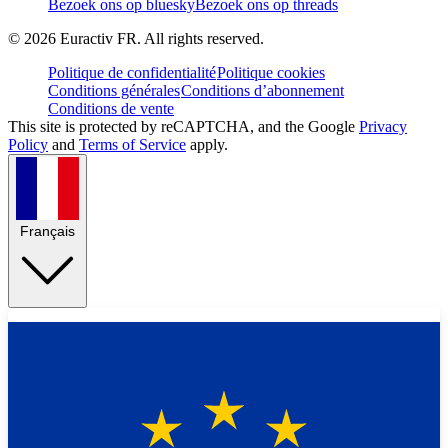
Bezoek ons op bluesky
Bezoek ons op threads
©
2026
Euractiv FR. All rights reserved.
Politique de confidentialité
Politique cookies
Conditions générales
Conditions d’abonnement
Conditions de vente
This site is protected by reCAPTCHA, and the Google
Privacy
Policy
and
Terms of Service
apply.
Français