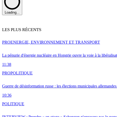
Loading...
LES PLUS RÉCENTS
PRO
ENERGIE, ENVIRONNEMENT ET TRANSPORT
La pénurie d'énergie nucléaire en Hongrie ouvre la voie à la libéralis
11:38
PRO
POLITIQUE
Guerre de désinformation russe : les élections municipales allemandes 
10:36
POLITIQUE
INTERVIEW : Prendre « en otage » Schengen n'enrayera pas le popu