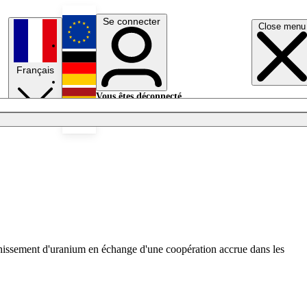
Se connecter
Close menu
English
Français
Deutsch
Vous êtes déconnecté.
Se connecter
Español
Lumières éteintes
nrichissement d'uranium en échange d'une coopération accrue dans les