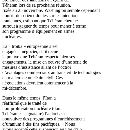
Téhéran lors de sa prochaine réunion,
fixée au 25 novembre. Washington semble cependant
nourrir de sérieux doutes sur les intentions
iraniennes, estimant que Téhéran cherche
surtout à gagner du temps pour mener à terme
son programme d’équipement en armes
nucléaires.
La « troïka » européenne s’est
engagée à négocier, sitôt reçue
la preuve que Téhéran respecte bien ses
engagements, la mise en oeuvre d’une série de
mesures d’assistance allant de l’octroi
d’avantages commerciaux au transfert de technologies
en matière de nucléaire civil. Ces
négociations devraient commencer à la
mi-décembre.
Dans le même temps, l’Iran a
réaffirmé que le traité de
non-prolifération nucléaire (dont
Téhéran est signataire) l’autorise à
poursuivre des programmes d’enrichissement
d’uranium à des fins pacifiques. « Nous
avons accepté cette suspension au titre d’un