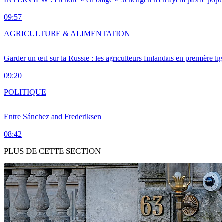
09:57
AGRICULTURE & ALIMENTATION
Garder un œil sur la Russie : les agriculteurs finlandais en première li
09:20
POLITIQUE
Entre Sánchez and Frederiksen
08:42
PLUS DE CETTE SECTION