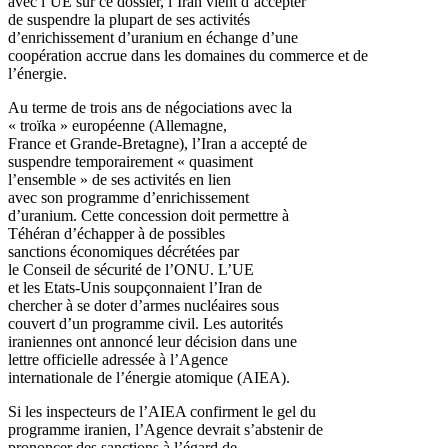
avec l’UE sur ce dossier, l’Iran vient d’accepter
de suspendre la plupart de ses activités
d’enrichissement d’uranium en échange d’une
coopération accrue dans les domaines du commerce et de
l’énergie.
Au terme de trois ans de négociations avec la
« troïka » européenne (Allemagne,
France et Grande-Bretagne), l’Iran a accepté de
suspendre temporairement « quasiment
l’ensemble » de ses activités en lien
avec son programme d’enrichissement
d’uranium. Cette concession doit permettre à
Téhéran d’échapper à de possibles
sanctions économiques décrétées par
le Conseil de sécurité de l’ONU. L’UE
et les Etats-Unis soupçonnaient l’Iran de
chercher à se doter d’armes nucléaires sous
couvert d’un programme civil. Les autorités
iraniennes ont annoncé leur décision dans une
lettre officielle adressée à l’Agence
internationale de l’énergie atomique (AIEA).
Si les inspecteurs de l’AIEA confirment le gel du
programme iranien, l’Agence devrait s’abstenir de
prononcer des sanctions à l’égard de