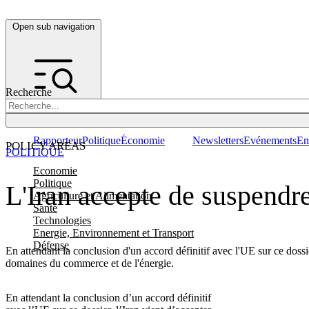
Open sub navigation
Recherche
Rapporteur
Politique
Économie
Newsletters
Evénements
Em
POLICY AREAS
POLITIQUE
Economie
Politique
L'Iran accepte de suspendr
Agriculture et Alimentation
Santé
Technologies
Energie, Environnement et Transport
Défense
En attendant la conclusion d'un accord définitif avec l'UE sur ce dossi
domaines du commerce et de l'énergie.
En attendant la conclusion d’un accord définitif