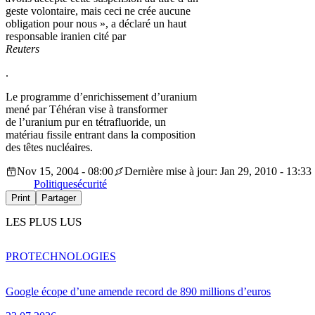
geste volontaire, mais ceci ne crée aucune
obligation pour nous », a déclaré un haut
responsable iranien cité par
Reuters
.
Le programme d’enrichissement d’uranium
mené par Téhéran vise à transformer
de l’uranium pur en tétrafluoride, un
matériau fissile entrant dans la composition
des têtes nucléaires.
Nov 15, 2004 - 08:00
Dernière mise à jour: Jan 29, 2010 - 13:33
Politique
sécurité
Print
Partager
LES PLUS LUS
PRO
TECHNOLOGIES
Google écope d’une amende record de 890 millions d’euros