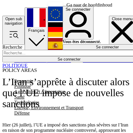
Ga naar de hoofdinhoud
Se connecter
Open sub
Close menu
English
navigation
Français
Deutsch
Vous êtes déconnecté.
Recherche
Se connecter
Español
Lumières éteintes
Se connecter
Rapporteur
Politique
Économie
Newsletters
Evénements
Em
POLITIQUE
POLICY AREAS
L’Iran s’apprête à discuter alors
Economie
Politique
que l’UE impose de nouvelles
Agriculture et Alimentation
Santé
sanctions
Technologies
Energie, Environnement et Transport
Défense
Hier (26 juillet), l’UE a imposé des sanctions plus sévères sur l’Iran
en raison de son programme nucléaire controversé, approuvant les