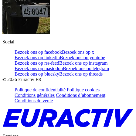
Social
Bezoek ons op facebook
Bezoek ons op x
Bezoek ons op linkedin
Bezoek ons op youtube
Bezoek ons op rss-feed
Bezoek ons op instagram
Bezoek ons op mastodon
Bezoek ons op telegram
Bezoek ons op bluesky
Bezoek ons op threads
©
2026
Euractiv FR
Politique de confidentialité
Politique cookies
Conditions générales
Conditions d’abonnement
Conditions de vente