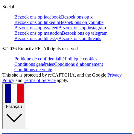
Social
Bezoek ons op facebook
Bezoek ons op x
Bezoek ons op linkedin
Bezoek ons op youtube
Bezoek ons op rss-feed
Bezoek ons op instagram
Bezoek ons op mastodon
Bezoek ons op telegram
Bezoek ons op bluesky
Bezoek ons op threads
©
2026
Euractiv FR. All rights reserved.
Politique de confidentialité
Politique cookies
Conditions générales
Conditions d’abonnement
Conditions de vente
This site is protected by reCAPTCHA, and the Google
Privacy
Policy
and
Terms of Service
apply.
Français