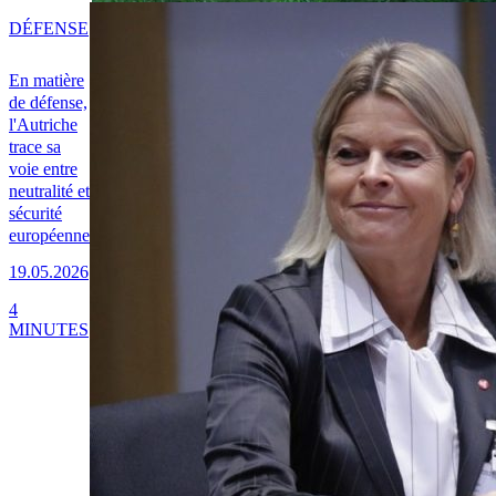
DÉFENSE
En matière
de défense,
l'Autriche
trace sa
voie entre
neutralité et
sécurité
européenne
19.05.2026
4
MINUTES