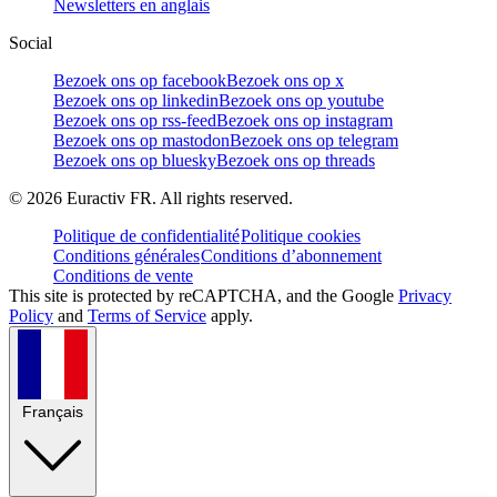
Newsletters en anglais
Social
Bezoek ons op facebook
Bezoek ons op x
Bezoek ons op linkedin
Bezoek ons op youtube
Bezoek ons op rss-feed
Bezoek ons op instagram
Bezoek ons op mastodon
Bezoek ons op telegram
Bezoek ons op bluesky
Bezoek ons op threads
©
2026
Euractiv FR. All rights reserved.
Politique de confidentialité
Politique cookies
Conditions générales
Conditions d’abonnement
Conditions de vente
This site is protected by reCAPTCHA, and the Google
Privacy
Policy
and
Terms of Service
apply.
Français