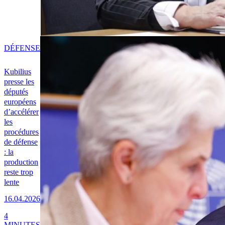
DÉFENSE
Kubilius
presse les
députés
européens
d’accélérer
les
procédures
de défense
: la
production
reste trop
lente
16.04.2026
4
MINUTES