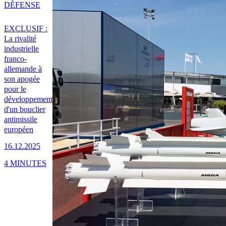
DÉFENSE
EXCLUSIF :
La rivalité
industrielle
franco-
allemande à
son apogée
pour le
développement
d'un bouclier
antimissile
européen
16.12.2025
4 MINUTES