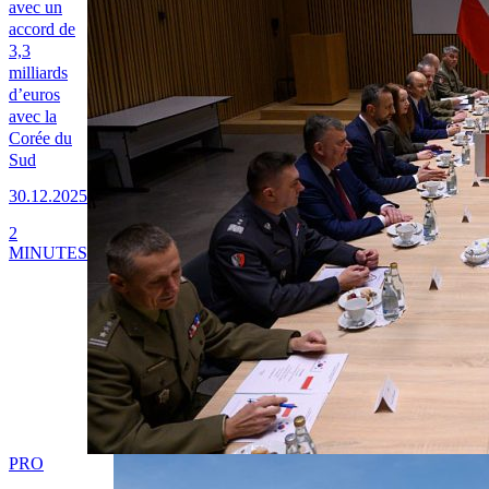
avec un
accord de
3,3
milliards
d’euros
avec la
Corée du
Sud
30.12.2025
2
MINUTES
PRO