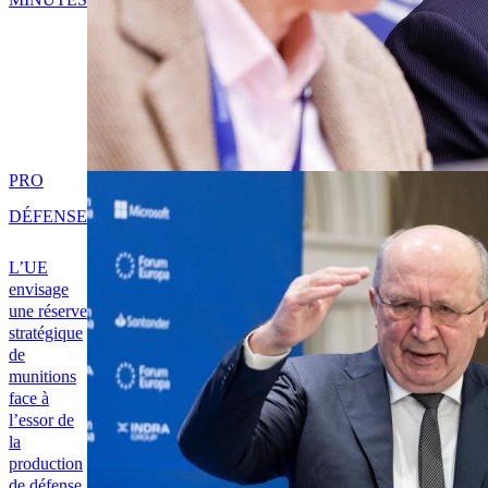
PRO
DÉFENSE
L’UE
envisage
une réserve
stratégique
de
munitions
face à
l’essor de
la
production
de défense