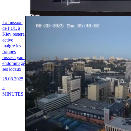
La mission
de l’UE à
Kiev restera
active
malgré les
frappes
russes ayant
endommagé
ses locaux
28.08.2025
4
MINUTES