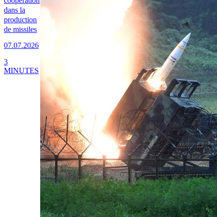
coopération
dans la
production
de missiles
07.07.2026
3
MINUTES