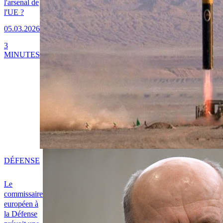
l'arsenal de
l'UE ?
05.03.2026
3
MINUTES
DÉFENSE
Le
commissaire
européen à
la Défense