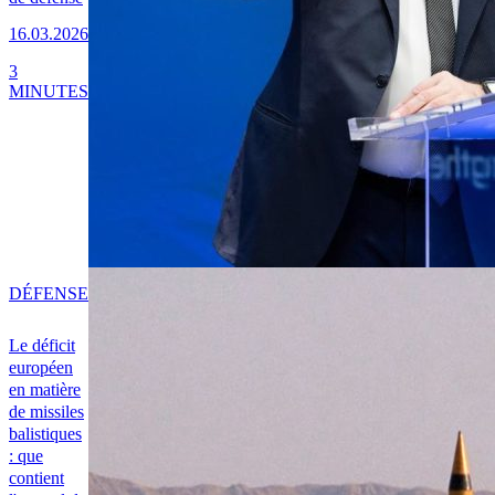
16.03.2026
3
MINUTES
DÉFENSE
Le déficit
européen
en matière
de missiles
balistiques
: que
contient