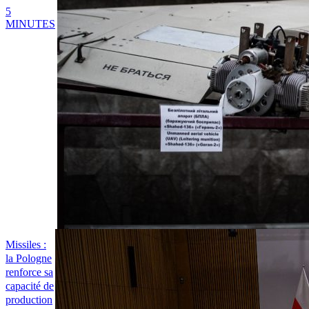
5
MINUTES
Missiles :
la Pologne
renforce sa
capacité de
production