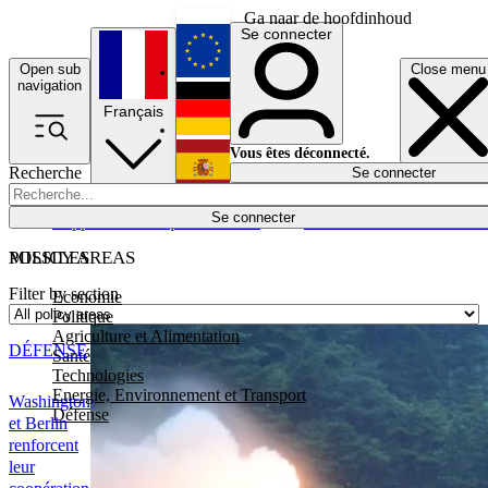
Ga naar de hoofdinhoud
Se connecter
Open sub
Close menu
English
navigation
Français
Deutsch
Vous êtes déconnecté.
Recherche
Se connecter
Español
Lumières éteintes
Se connecter
Rapporteur
Politique
Économie
Newsletters
Evénements
Em
POLICY AREAS
MISSILES
Filter by section
Economie
Politique
Agriculture et Alimentation
DÉFENSE
Santé
Technologies
Energie, Environnement et Transport
Washington
Défense
et Berlin
renforcent
leur