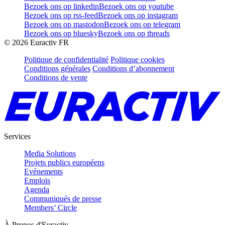
Bezoek ons op linkedin
Bezoek ons op youtube
Bezoek ons op rss-feed
Bezoek ons op instagram
Bezoek ons op mastodon
Bezoek ons op telegram
Bezoek ons op bluesky
Bezoek ons op threads
©
2026
Euractiv FR
Politique de confidentialité
Politique cookies
Conditions générales
Conditions d’abonnement
Conditions de vente
Services
Media Solutions
Projets publics européens
Evénements
Emplois
Agenda
Communiqués de presse
Members’ Circle
À Propos d'Euractiv