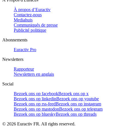
À propos d’Euractiv
Contactez-nous
Mediahuis
Communiqués de presse
Publicité politique
Abonnements
Euractiv Pro
Newsletters
Rapporteur
Newsletters en anglais
Social
Bezoek ons op facebook
Bezoek ons op x
Bezoek ons op linkedin
Bezoek ons op youtube
Bezoek ons op rss-feed
Bezoek ons op instagram
Bezoek ons op mastodon
Bezoek ons op telegram
Bezoek ons op bluesky
Bezoek ons op threads
©
2026
Euractiv FR. All rights reserved.