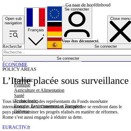
Ga naar de hoofdinhoud
Se connecter
Open sub
Close menu
English
navigation
Français
Deutsch
Vous êtes déconnecté.
Recherche
Se connecter
Español
Lumières éteintes
Se connecter
Rapporteur
Politique
Économie
Newsletters
Evénements
Em
ÉCONOMIE
POLICY AREAS
L’Italie placée sous surveillance
Economie
Politique
Agriculture et Alimentation
Santé
Technologies
Tous les trois mois, des représentants du Fonds monétaire
Energie, Environnement et Transport
international et de la Commission européenne se rendront dans le
Défense
pays pour examiner les progrès réalisés en matière de réformes.
Rome s’est aussi engagée à réduire sa dette.
EURACTIV.fr