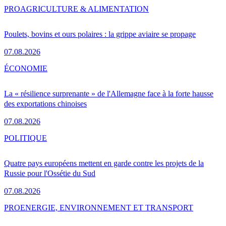
PRO
AGRICULTURE & ALIMENTATION
Poulets, bovins et ours polaires : la grippe aviaire se propage
07.08.2026
ÉCONOMIE
La « résilience surprenante » de l'Allemagne face à la forte hausse
des exportations chinoises
07.08.2026
POLITIQUE
Quatre pays européens mettent en garde contre les projets de la
Russie pour l'Ossétie du Sud
07.08.2026
PRO
ENERGIE, ENVIRONNEMENT ET TRANSPORT