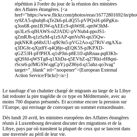
répétition à l'ordre du jour de la réunion des ministres
des Affaires étrangères. [<a
href="https://www.flickr.com/photos/eeas/16772801692/in/phot
ry9ZA5-qhubj8-qTe2k6-pLdQ55-pVPQxH-p6PgKn-
q3os6R-pm1B3W-qAEEc9-qhWt9L-qmW3hM-
qn3LeS-qfHAWS-oZJADU-pVNub4-ppoJS1-
qZmRJh-q1zSzM-q1zSAP-qmVoNt-qn35Qw-
pqkNKR-p68xUU-qfK9n5-pVG2Ao-q27RiV-rtgAXa-
q3DGfe-qXjz8Y-q4Q8jo-qEQK5S-pJKPXD-
qGZ53H-pFfPHX-q1sPJm-p8E1fJ-qhRnaa-pq83Kb-
qjQ9Jd-qWSTg8-q1XhDa-q5EVhZ-q27Rki-rH8qni-
rScsr6-pJMGSW-qgCpYj-pZ86yd-q15ahz-qo3vag"
target="_blank" rel="noopener">[European External
Action Service/Flickr]</a>]
Le naufrage d’un chalutier chargé de migrants au large de la Libye
fait redouter la pire tragédie de ce type en Méditerranée, avec au
moins 700 disparus présumés. Et accentue encore la pression sur
l’Europe, qui envisage de convoquer un sommet extraordinaire.
Dès lundi 20 avril, les ministres européens des Affaires étrangères
réunis à Luxembourg devaient discuter des migrations et de la
Libye, pays par où transitent la plupart de ceux qui se lancent dans
une traversée au péril de leur vie.