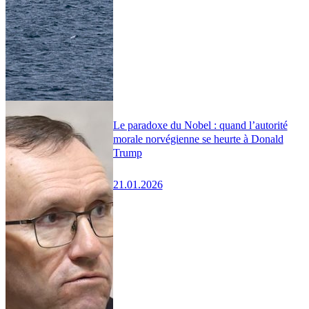
Le paradoxe du Nobel : quand l’autorité
morale norvégienne se heurte à Donald
Trump
21.01.2026