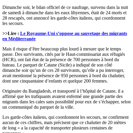
Dimanche soir, le bilan officiel de ce naufrage, survenu dans la nuit
de samedi à dimanche dans les eaux libyennes, était de 24 morts et
28 rescapés, ont annoncé les garde-côtes italiens, qui coordonnent
les secours.
>>Lire :
Le Royaume-Uni s’oppose au sauvetage des migrants
en Méditerranée
Mais il risque d’être beaucoup plus lourd à mesure que le temps
passe. Des survivants, cités par le Haut-commissariat aux réfugiés
(HCR), ont fait état de la présence de 700 personnes à bord du
bateau. Le parquet de Catane (Sicile) a indiqué de son côté
dimanche soir qu’un de ces 28 survivants, qu’elle a pu interroger,
avait mentionné la présence de 950 personnes à bord du chalutier,
dont une cinquantaine d’enfants et quelque 200 femmes.
Originaire du Bangladesh, et transporté à l’hôpital de Catane, il a
affirmé que les trafiquants avaient enfermé une grande partie des
migrants dans les cales sans possibilité pour eux de s’échapper, selon
un communiqué du parquet de la ville.
Les garde-côtes italiens, qui coordonnent les secours, ne confirment
aucun de ces chiffres, mais précisent que ce chalutier de 20 mètres
de long « a la capacité de transporter plusieurs centaines de