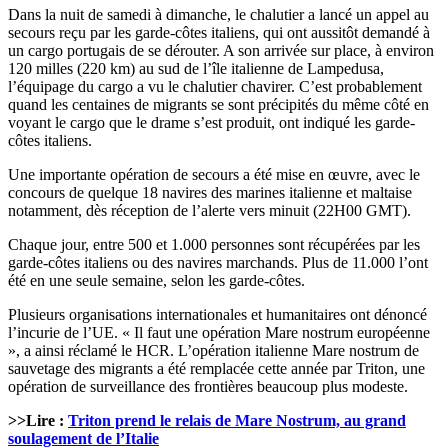
Dans la nuit de samedi à dimanche, le chalutier a lancé un appel au
secours reçu par les garde-côtes italiens, qui ont aussitôt demandé à
un cargo portugais de se dérouter. A son arrivée sur place, à environ
120 milles (220 km) au sud de l’île italienne de Lampedusa,
l’équipage du cargo a vu le chalutier chavirer. C’est probablement
quand les centaines de migrants se sont précipités du même côté en
voyant le cargo que le drame s’est produit, ont indiqué les garde-
côtes italiens.
Une importante opération de secours a été mise en œuvre, avec le
concours de quelque 18 navires des marines italienne et maltaise
notamment, dès réception de l’alerte vers minuit (22H00 GMT).
Chaque jour, entre 500 et 1.000 personnes sont récupérées par les
garde-côtes italiens ou des navires marchands. Plus de 11.000 l’ont
été en une seule semaine, selon les garde-côtes.
Plusieurs organisations internationales et humanitaires ont dénoncé
l’incurie de l’UE. « Il faut une opération Mare nostrum européenne
», a ainsi réclamé le HCR. L’opération italienne Mare nostrum de
sauvetage des migrants a été remplacée cette année par Triton, une
opération de surveillance des frontières beaucoup plus modeste.
>>Lire :
Triton prend le relais de Mare Nostrum, au grand
soulagement de l’Italie