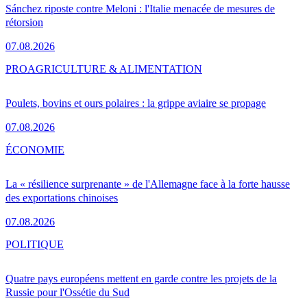
Sánchez riposte contre Meloni : l'Italie menacée de mesures de
rétorsion
07.08.2026
PRO
AGRICULTURE & ALIMENTATION
Poulets, bovins et ours polaires : la grippe aviaire se propage
07.08.2026
ÉCONOMIE
La « résilience surprenante » de l'Allemagne face à la forte hausse
des exportations chinoises
07.08.2026
POLITIQUE
Quatre pays européens mettent en garde contre les projets de la
Russie pour l'Ossétie du Sud