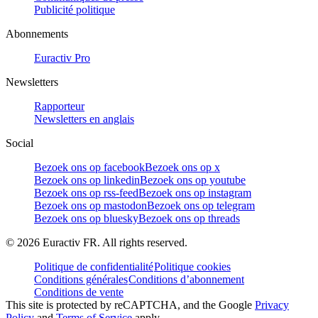
Publicité politique
Abonnements
Euractiv Pro
Newsletters
Rapporteur
Newsletters en anglais
Social
Bezoek ons op facebook
Bezoek ons op x
Bezoek ons op linkedin
Bezoek ons op youtube
Bezoek ons op rss-feed
Bezoek ons op instagram
Bezoek ons op mastodon
Bezoek ons op telegram
Bezoek ons op bluesky
Bezoek ons op threads
©
2026
Euractiv FR. All rights reserved.
Politique de confidentialité
Politique cookies
Conditions générales
Conditions d’abonnement
Conditions de vente
This site is protected by reCAPTCHA, and the Google
Privacy
Policy
and
Terms of Service
apply.