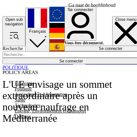
Ga naar de hoofdinhoud
Se connecter
Open sub
Close menu
English
navigation
Français
Deutsch
Vous êtes déconnecté.
Recherche
Se connecter
Español
Lumières éteintes
Se connecter
Rapporteur
Politique
Économie
Newsletters
Evénements
Em
POLITIQUE
POLICY AREAS
L'UE envisage un sommet
Economie
Politique
extraordinaire après un
Agriculture et Alimentation
Santé
nouveau naufrage en
Technologies
Energie, Environnement et Transport
Méditerranée
Défense