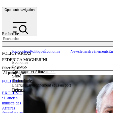
Open sub navigation
Recherche
Rapporteur
Politique
Économie
Newsletters
Evénements
Em
POLICY AREAS
FEDERICA MOGHERINI
Economie
Politique
Filter by section
Agriculture et Alimentation
Santé
Technologies
POLITIQUE
Energie, Environnement et Transport
Défense
EXCLUSIF
: L'ancien
ministre des
Affaires