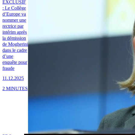
EXCLUSIF
: Le Collège
d’Europe va
nommer une
rectrice par
intérim après
la démission
de Mogherini
dans le cadre
d’une
enquête pour
fraude
11.12.2025
2 MINUTES