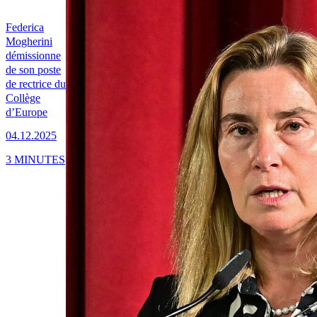
Federica
Mogherini
démissionne
de son poste
de rectrice du
Collège
d’Europe
04.12.2025
3 MINUTES