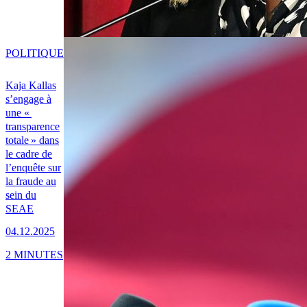
POLITIQUE
Kaja Kallas
s’engage à
une «
transparence
totale » dans
le cadre de
l’enquête sur
la fraude au
sein du
SEAE
04.12.2025
2 MINUTES