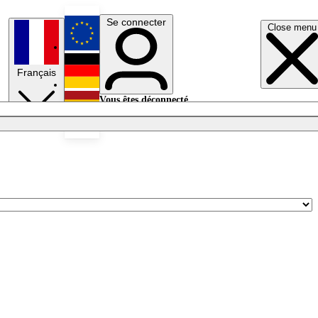
Se connecter
Close menu
English
Français
Deutsch
Vous êtes déconnecté.
Se connecter
Español
Lumières éteintes