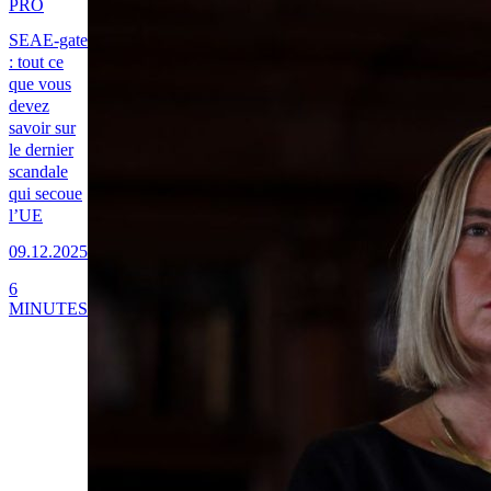
PRO
SEAE-gate
: tout ce
que vous
devez
savoir sur
le dernier
scandale
qui secoue
l’UE
09.12.2025
6
MINUTES