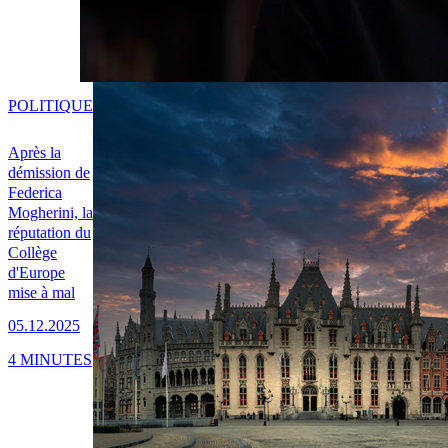
POLITIQUE
Après la
démission de
Federica
Mogherini, la
réputation du
Collège
d'Europe
mise à mal
05.12.2025
4 MINUTES