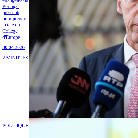
étrangères du
Portugal
pressenti
pour prendre
la tête du
Collège
d'Europe
30.04.2026
2 MINUTES
POLITIQUE