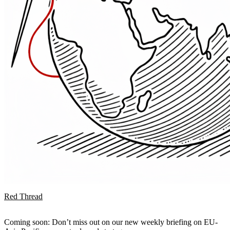
Red Thread
Coming soon: Don’t miss out on our new weekly briefing on EU-