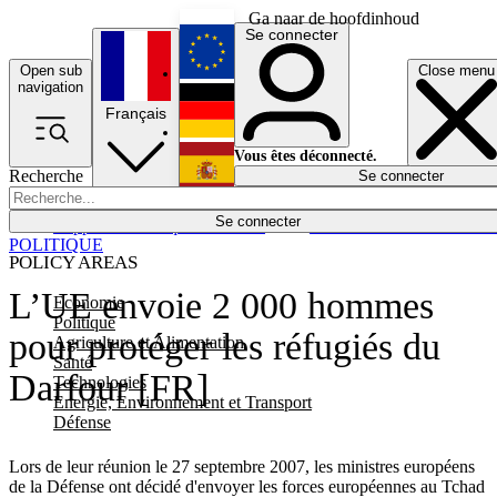
Ga naar de hoofdinhoud
Se connecter
Open sub
Close menu
English
navigation
Français
Deutsch
Vous êtes déconnecté.
Recherche
Se connecter
Español
Lumières éteintes
Se connecter
Rapporteur
Politique
Économie
Newsletters
Evénements
Em
POLITIQUE
POLICY AREAS
L’UE envoie 2 000 hommes
Economie
Politique
pour protéger les réfugiés du
Agriculture et Alimentation
Santé
Darfour [FR]
Technologies
Energie, Environnement et Transport
Défense
Lors de leur réunion le 27 septembre 2007, les ministres européens
de la Défense ont décidé d'envoyer les forces européennes au Tchad