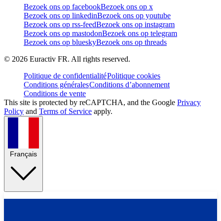
Bezoek ons op facebook
Bezoek ons op x
Bezoek ons op linkedin
Bezoek ons op youtube
Bezoek ons op rss-feed
Bezoek ons op instagram
Bezoek ons op mastodon
Bezoek ons op telegram
Bezoek ons op bluesky
Bezoek ons op threads
©
2026
Euractiv FR. All rights reserved.
Politique de confidentialité
Politique cookies
Conditions générales
Conditions d’abonnement
Conditions de vente
This site is protected by reCAPTCHA, and the Google
Privacy
Policy
and
Terms of Service
apply.
Français