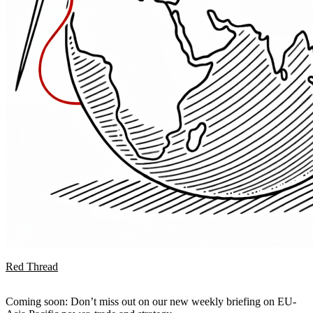
Red Thread
Coming soon: Don’t miss out on our new weekly briefing on EU-