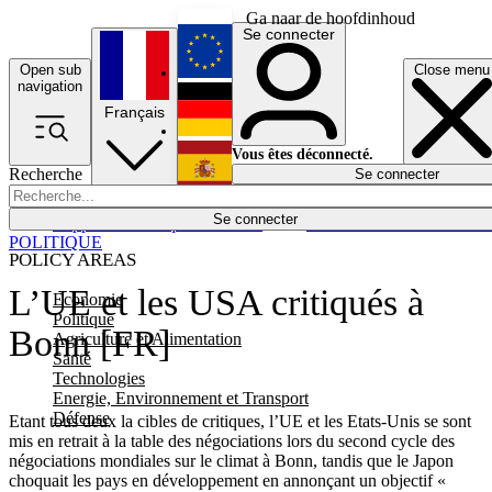
Ga naar de hoofdinhoud
Se connecter
Open sub
Close menu
English
navigation
Français
Deutsch
Vous êtes déconnecté.
Recherche
Se connecter
Español
Lumières éteintes
Se connecter
Rapporteur
Politique
Économie
Newsletters
Evénements
Em
POLITIQUE
POLICY AREAS
L’UE et les USA critiqués à
Economie
Politique
Bonn [FR]
Agriculture et Alimentation
Santé
Technologies
Energie, Environnement et Transport
Défense
Etant tous deux la cibles de critiques, l’UE et les Etats-Unis se sont
mis en retrait à la table des négociations lors du second cycle des
négociations mondiales sur le climat à Bonn, tandis que le Japon
choquait les pays en développement en annonçant un objectif «