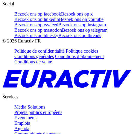
Social
Bezoek ons op facebook
Bezoek ons op x
Bezoek ons op linkedin
Bezoek ons op youtube
Bezoek ons op rss-feed
Bezoek ons op instagram
Bezoek ons op mastodon
Bezoek ons op telegram
Bezoek ons op bluesky
Bezoek ons op threads
©
2026
Euractiv FR
Politique de confidentialité
Politique cookies
Conditions générales
Conditions d’abonnement
Conditions de vente
Services
Media Solutions
Projets publics européens
Evénements
Emplois
Agenda
Communiqués de presse