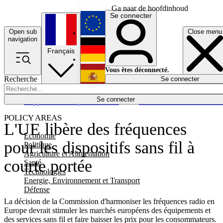
Ga naar de hoofdinhoud
Se connecter
Open sub
Close menu
English
navigation
Français
Deutsch
Vous êtes déconnecté.
Recherche
Se connecter
Español
Lumières éteintes
Se connecter
Rapporteur
Politique
Économie
Newsletters
Evénements
Em
POLICY AREAS
L'UE libère des fréquences
Economie
pour les dispositifs sans fil à
Politique
Agriculture et Alimentation
courte portée
Santé
Technologies
Energie, Environnement et Transport
Défense
La décision de la Commission d'harmoniser les fréquences radio en
Europe devrait stimuler les marchés européens des équipements et
des services sans fil et faire baisser les prix pour les consommateurs.