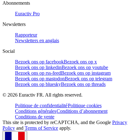
Abonnements
Euractiv Pro
Newsletters
Rapporteur
Newsletters en anglais
Social
Bezoek ons op facebook
Bezoek ons op x
Bezoek ons op linkedin
Bezoek ons op youtube
Bezoek ons op rss-feed
Bezoek ons op instagram
Bezoek ons op mastodon
Bezoek ons op telegram
Bezoek ons op bluesky
Bezoek ons op threads
©
2026
Euractiv FR. All rights reserved.
Politique de confidentialité
Politique cookies
Conditions générales
Conditions d’abonnement
Conditions de vente
This site is protected by reCAPTCHA, and the Google
Privacy
Policy
and
Terms of Service
apply.