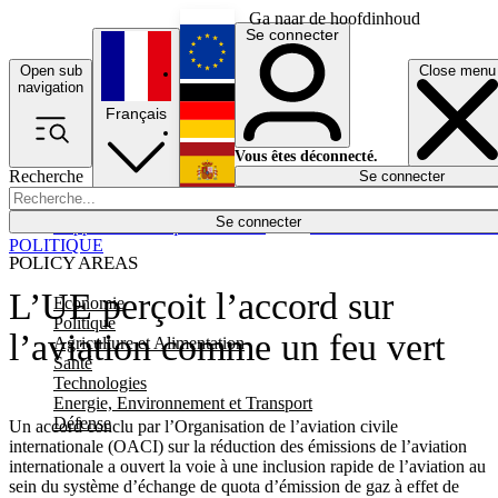
Ga naar de hoofdinhoud
Se connecter
Open sub
Close menu
English
navigation
Français
Deutsch
Vous êtes déconnecté.
Recherche
Se connecter
Español
Lumières éteintes
Se connecter
Rapporteur
Politique
Économie
Newsletters
Evénements
Em
POLITIQUE
POLICY AREAS
L’UE perçoit l’accord sur
Economie
Politique
l’aviation comme un feu vert
Agriculture et Alimentation
Santé
Technologies
Energie, Environnement et Transport
Défense
Un accord conclu par l’Organisation de l’aviation civile
internationale (OACI) sur la réduction des émissions de l’aviation
internationale a ouvert la voie à une inclusion rapide de l’aviation au
sein du système d’échange de quota d’émission de gaz à effet de