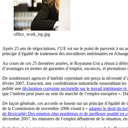
office_work_isp.jpg
Après 25 ans de négociations, l’UE est sur le point de parvenir à un a
principe d’égalité de traitement des travailleurs intérimaires en échange
Au cours de ces 25 dernières années, le Royaume-Uni a réussi à défen
d’avantages en termes de garanties d’emploi, vacances, et prestations so
De nombreuses agences d’intérim cependant ont perçu la nécessité d’atti
février 2007, Eurociett, une confédération industrielle rassemblant 
publié une
déclaration conjointe sectorielle sur le travail intérimaire et 
que l’intérim peut jouer au sein du marché de l’emploi européen ». Dan
De façon générale, ces accords se basent sur un principe d’égalité de t
de la Commission de novembre 2006 visant à «
adapter le droit du tra
de flexicurité: Des emplois plus nombreux et de meilleure qualité en co
décembre 2007, les ministres de l’emploi débattront de la situation, en