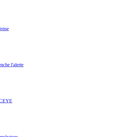
fense
nche l'alerte
 ICEYE
mpérature