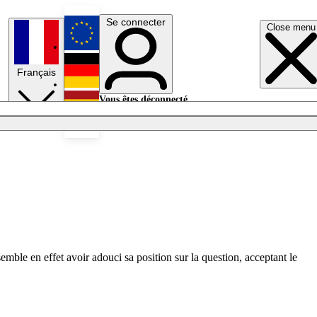
Se connecter
Close menu
English
Français
Deutsch
Vous êtes déconnecté.
Se connecter
Español
Lumières éteintes
mble en effet avoir adouci sa position sur la question, acceptant le