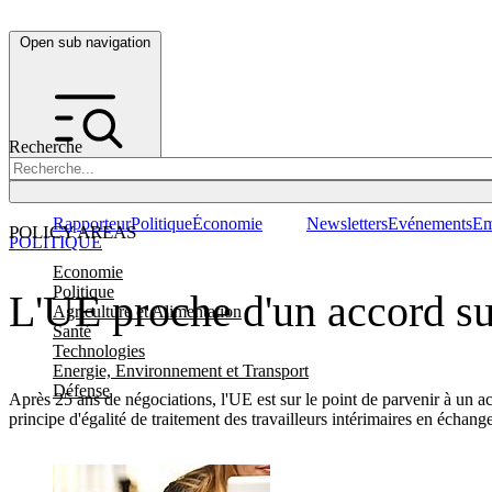
Open sub navigation
Recherche
Rapporteur
Politique
Économie
Newsletters
Evénements
Em
POLICY AREAS
POLITIQUE
Economie
Politique
L'UE proche d'un accord sur
Agriculture et Alimentation
Santé
Technologies
Energie, Environnement et Transport
Défense
Après 25 ans de négociations, l'UE est sur le point de parvenir à un a
principe d'égalité de traitement des travailleurs intérimaires en échange