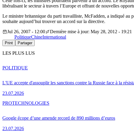
Cette fois-ci, les ministres pourraient parvenir à un accord. Le Royaum
libéralisant le secteur à travers l’Europe et offrant de nouvelles oppor
Le ministre britannique du parti travailliste, McFadden, a indiqué au 
souhaite aujourd’hui trouver un accord sur la directive.
Jul 26, 2007 - 12:00
Dernière mise à jour: May 28, 2012 - 19:21
Politique
Chine
International
Print
Partager
LES PLUS LUS
POLITIQUE
L'UE accepte d'assouplir les sanctions contre la Russie face à la résis
23.07.2026
PRO
TECHNOLOGIES
Google écope d’une amende record de 890 millions d’euros
23.07.2026