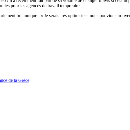
e-Uni a récemment fait part de sa volonté de changer d’avis si cela impl
tunités pour les agences de travail temporaire.
parlement britannique : « Je serais très optimiste si nous pouvions trou
tance de la Grèce