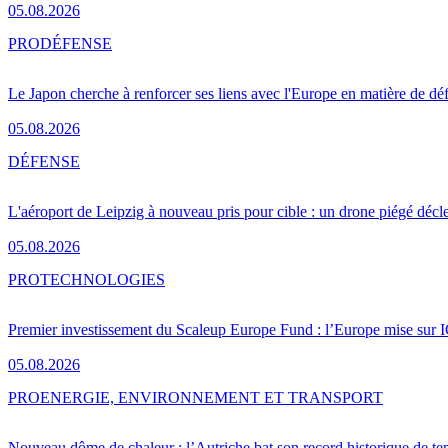
05.08.2026
PRO
DÉFENSE
Le Japon cherche à renforcer ses liens avec l'Europe en matière de dé
05.08.2026
DÉFENSE
L'aéroport de Leipzig à nouveau pris pour cible : un drone piégé décle
05.08.2026
PRO
TECHNOLOGIES
Premier investissement du Scaleup Europe Fund : l’Europe mise sur
05.08.2026
PRO
ENERGIE, ENVIRONNEMENT ET TRANSPORT
Nouveau dôme de chaleur : l’Autriche bat son record historique de te