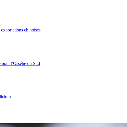
s exportations chinoises
e pour l'Ossétie du Sud
licium