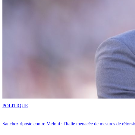
POLITIQUE
Sánchez riposte contre Meloni : l'Italie menacée de mesures de rétorsi