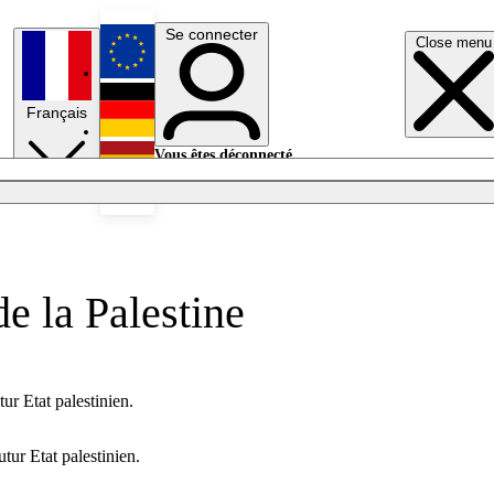
Se connecter
Close menu
English
Français
Deutsch
Vous êtes déconnecté.
Se connecter
Español
Lumières éteintes
e la Palestine
tur Etat palestinien.
tur Etat palestinien.