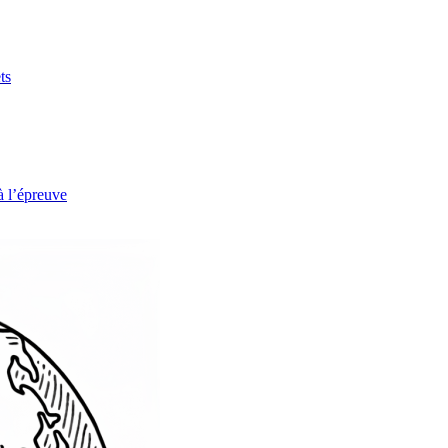
ts
à l’épreuve