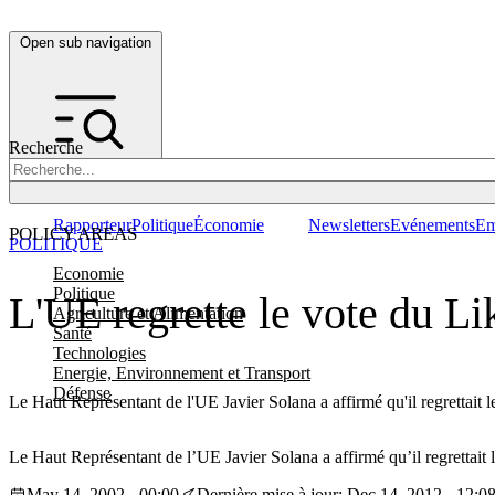
Open sub navigation
Recherche
Rapporteur
Politique
Économie
Newsletters
Evénements
Em
POLICY AREAS
POLITIQUE
Economie
Politique
L'UE regrette le vote du Li
Agriculture et Alimentation
Santé
Technologies
Energie, Environnement et Transport
Défense
Le Haut Représentant de l'UE Javier Solana a affirmé qu'il regrettait le
Le Haut Représentant de l’UE Javier Solana a affirmé qu’il regrettait le
May 14, 2002 - 00:00
Dernière mise à jour: Dec 14, 2012 - 12:0