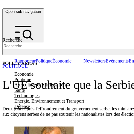
Open sub navigation
Recherche
Rapporteur
Politique
Économie
Newsletters
Evénements
Em
POLICY AREAS
POLITIQUE
Economie
Politique
L'UE souhaite que la Serbie
Agriculture et Alimentation
Santé
Technologies
Energie, Environnement et Transport
Défense
Deux jours après l'effrondrement du gouvernement serbe, les ministres
aux citoyens serbes de ne pas soutenir les nationalistes lors des électio