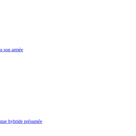
ns son armée
taque hybride présumée