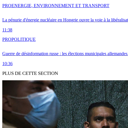
PRO
ENERGIE, ENVIRONNEMENT ET TRANSPORT
La pénurie d'énergie nucléaire en Hongrie ouvre la voie à la libéralis
11:38
PRO
POLITIQUE
Guerre de désinformation russe : les élections municipales allemandes 
10:36
PLUS DE CETTE SECTION