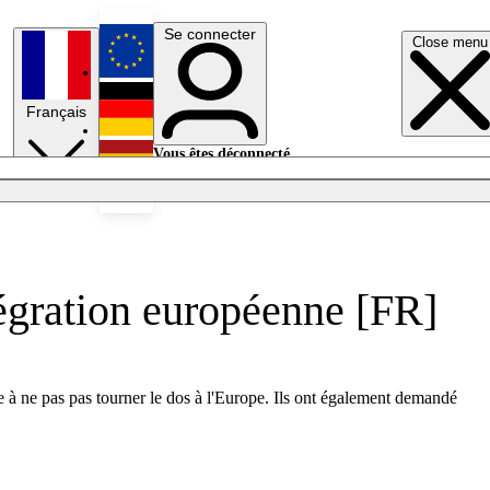
Se connecter
Close menu
English
Français
Deutsch
Vous êtes déconnecté.
Se connecter
Español
Lumières éteintes
tégration européenne [FR]
e à ne pas pas tourner le dos à l'Europe. Ils ont également demandé