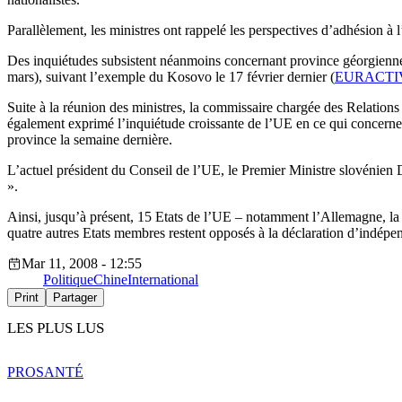
Parallèlement, les ministres ont rappelé les perspectives d’adhésion à
Des inquiétudes subsistent néanmoins concernant province géorgienne s
mars), suivant l’exemple du Kosovo le 17 février dernier (
EURACTIV
Suite à la réunion des ministres, la commissaire chargée des Relations e
également exprimé l’inquiétude croissante de l’UE en ce qui concerne 
province la semaine dernière.
L’actuel président du Conseil de l’UE, le Premier Ministre slovénien D
».
Ainsi, jusqu’à présent, 15 Etats de l’UE – notamment l’Allemagne, la 
quatre autres Etats membres restent opposés à la déclaration d’indé
Mar 11, 2008 - 12:55
Politique
Chine
International
Print
Partager
LES PLUS LUS
PRO
SANTÉ