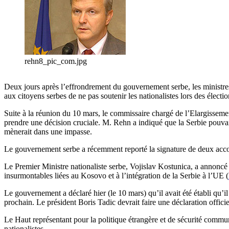
rehn8_pic_com.jpg
Deux jours après l’effrondrement du gouvernement serbe, les ministres
aux citoyens serbes de ne pas soutenir les nationalistes lors des électio
Suite à la réunion du 10 mars, le commissaire chargé de l’Elargissemen
prendre une décision cruciale. M. Rehn a indiqué que la Serbie pouvait 
mènerait dans une impasse.
Le gouvernement serbe a récemment reporté la signature de deux accor
Le Premier Ministre nationaliste serbe, Vojislav Kostunica, a annoncé l
insurmontables liées au Kosovo et à l’intégration de la Serbie à l’UE (
Le gouvernement a déclaré hier (le 10 mars) qu’il avait été établi qu’i
prochain. Le président Boris Tadic devrait faire une déclaration officie
Le Haut représentant pour la politique étrangère et de sécurité commun
nationalistes.