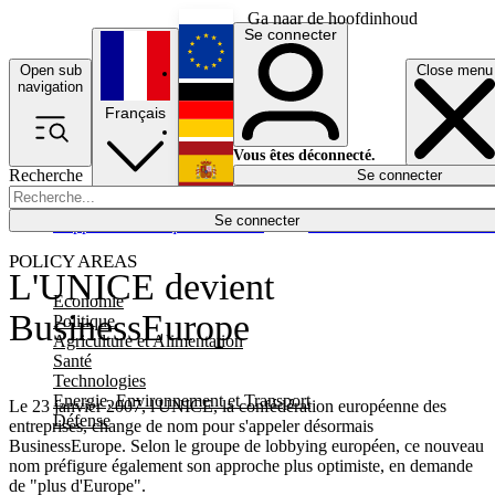
Ga naar de hoofdinhoud
Se connecter
Open sub
Close menu
English
navigation
Français
Deutsch
Vous êtes déconnecté.
Recherche
Se connecter
Español
Lumières éteintes
Se connecter
Rapporteur
Politique
Économie
Newsletters
Evénements
Em
POLICY AREAS
L'UNICE devient
Economie
BusinessEurope
Politique
Agriculture et Alimentation
Santé
Technologies
Energie, Environnement et Transport
Le 23 janvier 2007, l'UNICE, la confédération européenne des
Défense
entreprises, change de nom pour s'appeler désormais
BusinessEurope. Selon le groupe de lobbying européen, ce nouveau
nom préfigure également son approche plus optimiste, en demande
de "plus d'Europe".