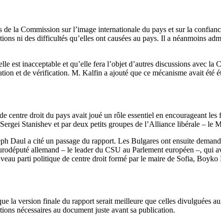
es de la Commission sur l’image internationale du pays et sur la confianc
tions ni des difficultés qu’elles ont causées au pays. Il a néanmoins adm
lle est inacceptable et qu’elle fera l’objet d’autres discussions avec la 
n et de vérification. M. Kalfin a ajouté que ce mécanisme avait été éta
de centre droit du pays avait joué un rôle essentiel en encourageant les
tre Sergei Stanishev et par deux petits groupes de l’Alliance libérale – l
 Daul a cité un passage du rapport. Les Bulgares ont ensuite demandé 
eurodéputé allemand – le leader du CSU au Parlement européen –, qui av
uveau parti politique de centre droit formé par le maire de Sofia, Boyko
a version finale du rapport serait meilleure que celles divulguées aux 
ctions nécessaires au document juste avant sa publication.