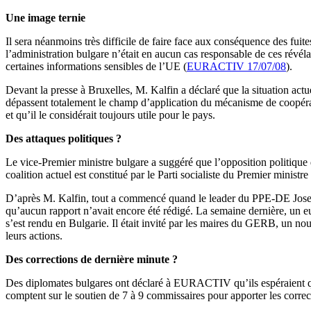
Une image ternie
Il sera néanmoins très difficile de faire face aux conséquence des fuit
l’administration bulgare n’était en aucun cas responsable de ces révéla
certaines informations sensibles de l’UE (
EURACTIV 17/07/08
).
Devant la presse à Bruxelles, M. Kalfin a déclaré que la situation actue
dépassent totalement le champ d’application du mécanisme de coopératio
et qu’il le considérait toujours utile pour le pays.
Des attaques politiques ?
Le vice-Premier ministre bulgare a suggéré que l’opposition politique 
coalition actuel est constitué par le Parti socialiste du Premier minis
D’après M. Kalfin, tout a commencé quand le leader du PPE-DE Joseph
qu’aucun rapport n’avait encore été rédigé. La semaine dernière, un 
s’est rendu en Bulgarie. Il était invité par les maires du GERB, un no
leurs actions.
Des corrections de dernière minute ?
Des diplomates bulgares ont déclaré à EURACTIV qu’ils espéraient que l
comptent sur le soutien de 7 à 9 commissaires pour apporter les corre