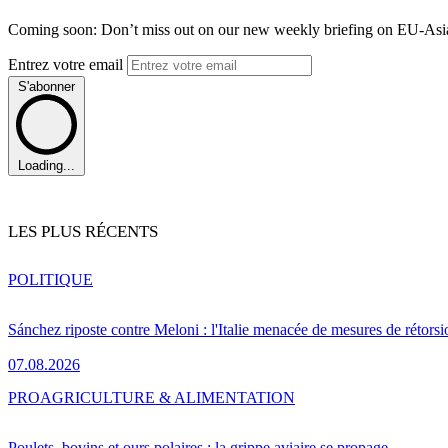
Coming soon: Don’t miss out on our new weekly briefing on EU-Asia 
Entrez votre email
S'abonner
Loading...
LES PLUS RÉCENTS
POLITIQUE
Sánchez riposte contre Meloni : l'Italie menacée de mesures de rétorsi
07.08.2026
PRO
AGRICULTURE & ALIMENTATION
Poulets, bovins et ours polaires : la grippe aviaire se propage