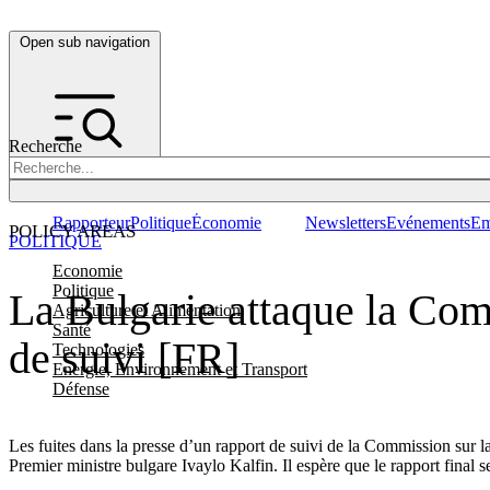
Open sub navigation
Recherche
Rapporteur
Politique
Économie
Newsletters
Evénements
Em
POLICY AREAS
POLITIQUE
Economie
Politique
La Bulgarie attaque la Comm
Agriculture et Alimentation
Santé
de suivi [FR]
Technologies
Energie, Environnement et Transport
Défense
Les fuites dans la presse d’un rapport de suivi de la Commission sur l
Premier ministre bulgare Ivaylo Kalfin. Il espère que le rapport final s