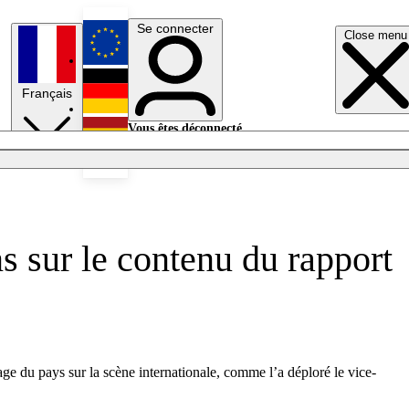
Se connecter
Close menu
English
Français
Deutsch
Vous êtes déconnecté.
Se connecter
Español
Lumières éteintes
s sur le contenu du rapport
ge du pays sur la scène internationale, comme l’a déploré le vice-