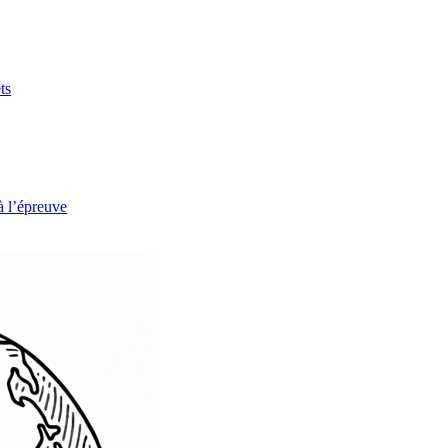
ts
à l’épreuve