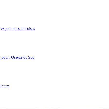
s exportations chinoises
e pour l'Ossétie du Sud
licium