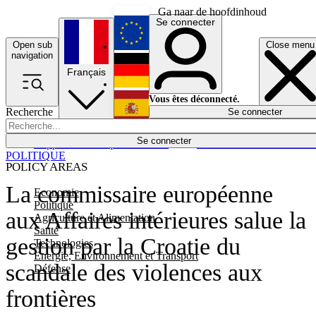
Ga naar de hoofdinhoud
Se connecter
Open sub
Close menu
English
navigation
Français
Deutsch
Vous êtes déconnecté.
Recherche
Se connecter
Español
Lumières éteintes
Se connecter
Rapporteur
Politique
Économie
Newsletters
Evénements
Em
POLITIQUE
POLICY AREAS
La commissaire européenne
Economie
Politique
aux Affaires intérieures salue la
Agriculture et Alimentation
Santé
gestion par la Croatie du
Technologies
Energie, Environnement et Transport
scandale des violences aux
Défense
frontières