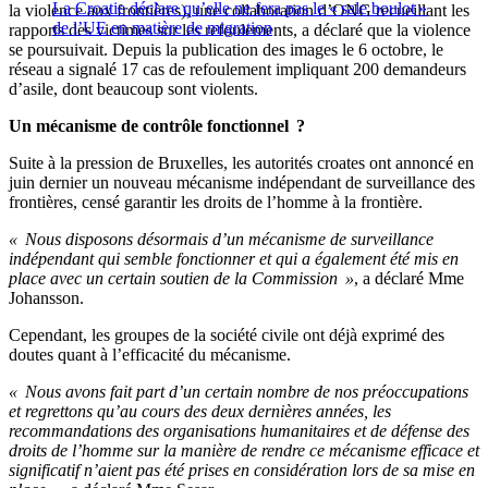
La Croatie déclare qu’elle ne fera pas le « sale boulot »
la violence aux frontières), une collaboration d’ONG recueillant les
de l’UE en matière de migration
rapports des victimes sur les refoulements, a déclaré que la violence
se poursuivait. Depuis la publication des images le 6 octobre, le
réseau a signalé 17 cas de refoulement impliquant 200 demandeurs
d’asile, dont beaucoup sont violents.
Un mécanisme de contrôle fonctionnel ?
Suite à la pression de Bruxelles, les autorités croates ont annoncé en
juin dernier un nouveau mécanisme indépendant de surveillance des
frontières, censé garantir les droits de l’homme à la frontière.
« Nous disposons désormais d’un mécanisme de surveillance
indépendant qui semble fonctionner et qui a également été mis en
place avec un certain soutien de la Commission »
, a déclaré Mme
Johansson.
Cependant, les groupes de la société civile ont déjà exprimé des
doutes quant à l’efficacité du mécanisme.
« Nous avons fait part d’un certain nombre de nos préoccupations
et regrettons qu’au cours des deux dernières années, les
recommandations des organisations humanitaires et de défense des
droits de l’homme sur la manière de rendre ce mécanisme efficace et
significatif n’aient pas été prises en considération lors de sa mise en