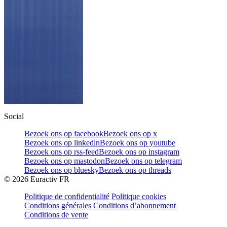
Social
Bezoek ons op facebook
Bezoek ons op x
Bezoek ons op linkedin
Bezoek ons op youtube
Bezoek ons op rss-feed
Bezoek ons op instagram
Bezoek ons op mastodon
Bezoek ons op telegram
Bezoek ons op bluesky
Bezoek ons op threads
©
2026
Euractiv FR
Politique de confidentialité
Politique cookies
Conditions générales
Conditions d’abonnement
Conditions de vente