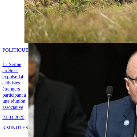
POLITIQUE
La Serbie
arrête et
expulse 14
activistes
étrangers
participant à
une réunion
associative
23.01.2025
3 MINUTES