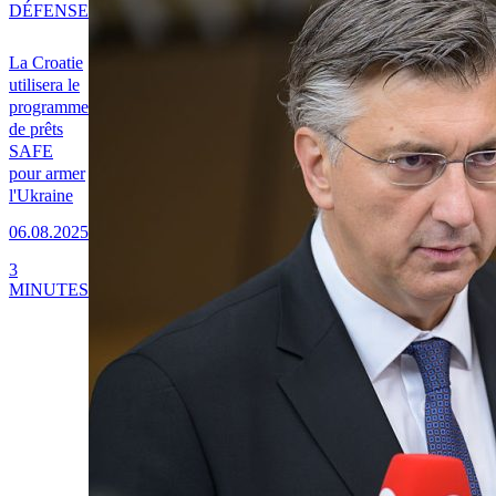
DÉFENSE
La Croatie
utilisera le
programme
de prêts
SAFE
pour armer
l'Ukraine
06.08.2025
3
MINUTES