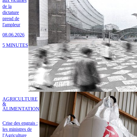
aux victimes
de la
dictature
prend de
l'ampleur
08.06.2026
5 MINUTES
AGRICULTURE
&
ALIMENTATION
Crise des engrais :
les ministres de
l'Agriculture