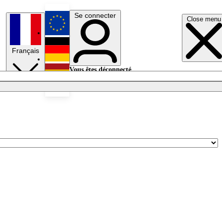
Se connecter
Close menu
English
Français
Deutsch
Vous êtes déconnecté.
Se connecter
Español
Lumières éteintes