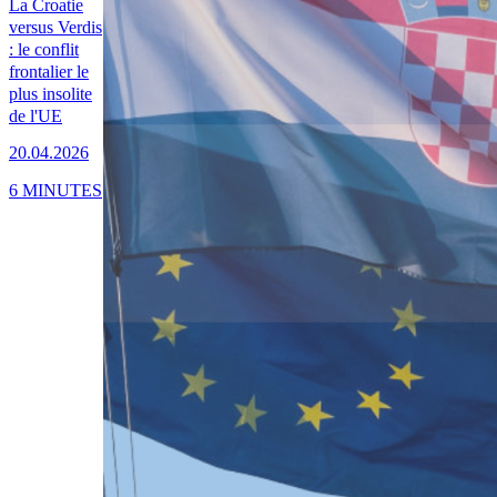
La Croatie
versus Verdis
: le conflit
frontalier le
plus insolite
de l'UE
20.04.2026
6 MINUTES