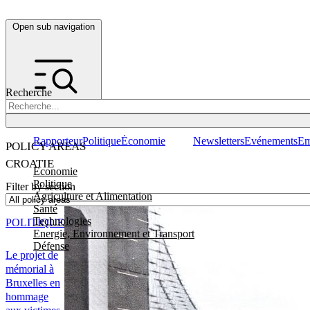
Open sub navigation
Recherche
Rapporteur
Politique
Économie
Newsletters
Evénements
Em
POLICY AREAS
CROATIE
Economie
Politique
Filter by section
Agriculture et Alimentation
Santé
Technologies
POLITIQUE
Energie, Environnement et Transport
Défense
Le projet de
mémorial à
Bruxelles en
hommage