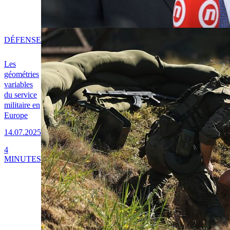
DÉFENSE
Les
géométries
variables
du service
militaire en
Europe
14.07.2025
4
MINUTES