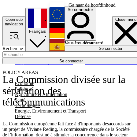
Ga naar de hoofdinhoud
Se connecter
Open sub
Close menu
English
navigation
Français
Deutsch
Vous êtes déconnecté.
Recherche
Se connecter
Español
Lumières éteintes
Se connecter
Rapporteur
Politique
Économie
Newsletters
Evénements
Em
POLICY AREAS
La Commission divisée sur la
Economie
séparation des
Politique
Agriculture et Alimentation
télécommunications
Santé
Technologies
Energie, Environnement et Transport
Défense
La Commission européenne fait face à d'importants désaccords sur
un projet de Viviane Reding, la commissaire chargée de la Société
de l’information, destiné à stimuler la concurrence dans le secteur