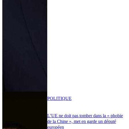
POLITIQUE
L’UE ne doit pas tomber dans la « phobie
de la Chine », met en garde un député
européen