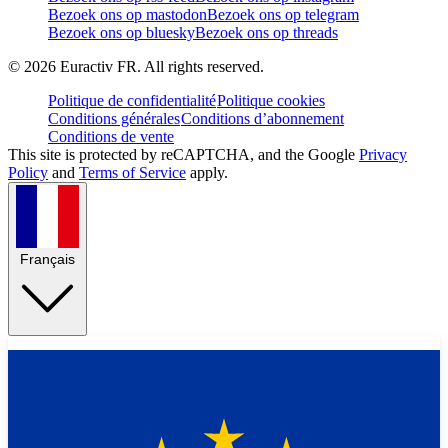
Bezoek ons op mastodon
Bezoek ons op telegram
Bezoek ons op bluesky
Bezoek ons op threads
©
2026
Euractiv FR. All rights reserved.
Politique de confidentialité
Politique cookies
Conditions générales
Conditions d’abonnement
Conditions de vente
This site is protected by reCAPTCHA, and the Google
Privacy
Policy
and
Terms of Service
apply.
Français