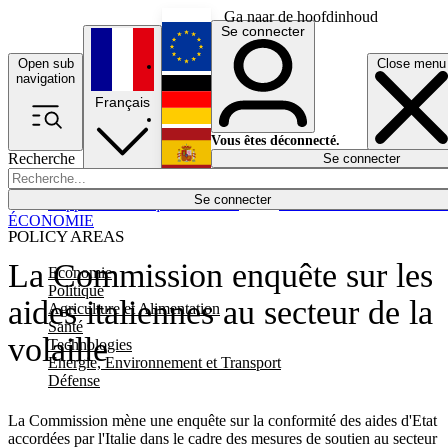
Ga naar de hoofdinhoud
Se connecter
Open sub
Close menu
English
navigation
Français
Deutsch
Vous êtes déconnecté.
Recherche
Se connecter
Español
Lumières éteintes
Se connecter
Rapporteur
Politique
Économie
Newsletters
Evénements
Em
ÉCONOMIE
POLICY AREAS
La Commission enquête sur les
Economie
Politique
aides italiennes au secteur de la
Agriculture et Alimentation
Santé
volaille
Technologies
Energie, Environnement et Transport
Défense
La Commission mène une enquête sur la conformité des aides d'Etat
accordées par l'Italie dans le cadre des mesures de soutien au secteur