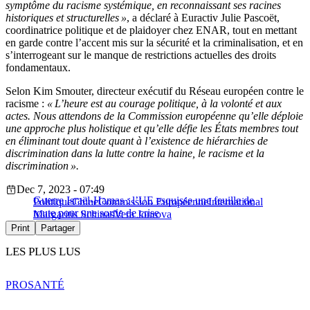
symptôme du racisme systémique, en reconnaissant ses racines
historiques et structurelles »
, a déclaré à Euractiv Julie Pascoët,
coordinatrice politique et de plaidoyer chez ENAR, tout en mettant
en garde contre l’accent mis sur la sécurité et la criminalisation, et en
s’interrogeant sur le manque de restrictions actuelles des droits
fondamentaux.
Selon Kim Smouter, directeur exécutif du Réseau européen contre le
racisme :
« L’heure est au courage politique, à la volonté et aux
actes. Nous attendons de la Commission européenne qu’elle déploie
une approche plus holistique et qu’elle défie les États membres tout
en éliminant tout doute quant à l’existence de hiérarchies de
discrimination dans la lutte contre la haine, le racisme et la
discrimination ».
Dec 7, 2023 - 07:49
Guerre Israël-Hamas : l’UE esquisse une feuille de
Politique
Chine
Commission Européenne
International
route pour une sortie de crise
Margaritis Schinas
Vera Jourova
Print
Partager
LES PLUS LUS
PRO
SANTÉ