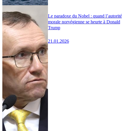
Le paradoxe du Nobel : quand l’autorité
morale norvégienne se heurte à Donald
Trump
21.01.2026