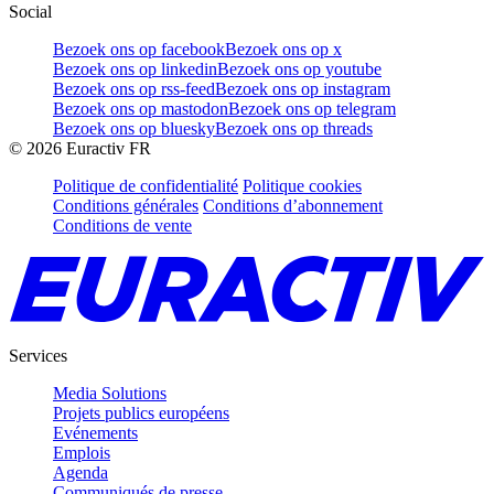
Social
Bezoek ons op facebook
Bezoek ons op x
Bezoek ons op linkedin
Bezoek ons op youtube
Bezoek ons op rss-feed
Bezoek ons op instagram
Bezoek ons op mastodon
Bezoek ons op telegram
Bezoek ons op bluesky
Bezoek ons op threads
©
2026
Euractiv FR
Politique de confidentialité
Politique cookies
Conditions générales
Conditions d’abonnement
Conditions de vente
Services
Media Solutions
Projets publics européens
Evénements
Emplois
Agenda
Communiqués de presse