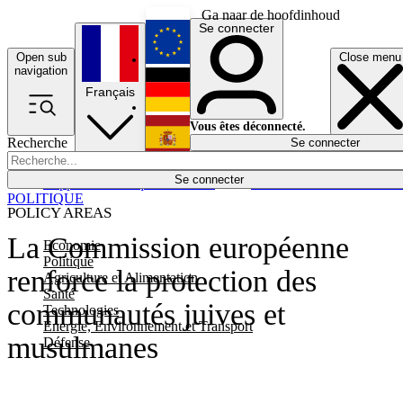
Ga naar de hoofdinhoud
Se connecter
Open sub
Close menu
English
navigation
Français
Deutsch
Vous êtes déconnecté.
Recherche
Se connecter
Español
Lumières éteintes
Se connecter
Rapporteur
Politique
Économie
Newsletters
Evénements
Em
POLITIQUE
POLICY AREAS
La Commission européenne
Economie
Politique
renforce la protection des
Agriculture et Alimentation
Santé
communautés juives et
Technologies
Energie, Environnement et Transport
musulmanes
Défense