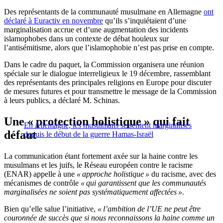
Des représentants de la communauté musulmane en Allemagne
ont
déclaré à Euractiv en novembre
qu’ils s’inquiétaient d’une
marginalisation accrue et d’une augmentation des incidents
islamophobes dans un contexte de débat houleux sur
l’antisémitisme, alors que l’islamophobie n’est pas prise en compte.
Dans le cadre du paquet, la Commission organisera une réunion
spéciale sur le dialogue interreligieux le 19 décembre, rassemblant
des représentants des principales religions en Europe pour discuter
de mesures futures et pour transmettre le message de la Commission
à leurs publics, a déclaré M. Schinas.
Une « protection holistique » qui fait
En Allemagne, les musulmans se sentent marginalisés
défaut
depuis le début de la guerre Hamas-Israël
La communication étant fortement axée sur la haine contre les
musulmans et les juifs, le Réseau européen contre le racisme
(ENAR) appelle à une
« approche holistique »
du racisme, avec des
mécanismes de contrôle
« qui garantissent que les communautés
marginalisées ne soient pas systématiquement affectées ».
Bien qu’elle salue l’initiative,
« l’ambition de l’UE ne peut être
couronnée de succès que si nous reconnaissons la haine comme un