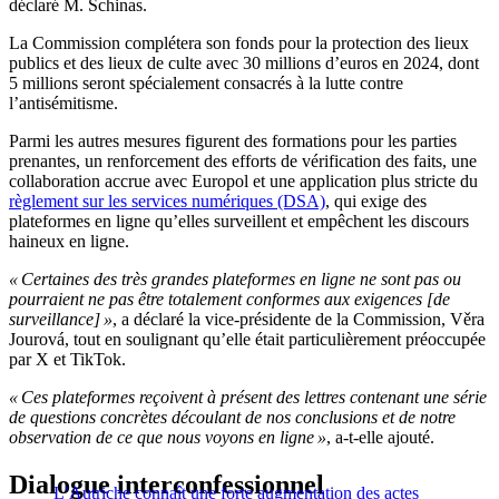
déclaré M. Schinas.
La Commission complétera son fonds pour la protection des lieux
publics et des lieux de culte avec 30 millions d’euros en 2024, dont
5 millions seront spécialement consacrés à la lutte contre
l’antisémitisme.
Parmi les autres mesures figurent des formations pour les parties
prenantes, un renforcement des efforts de vérification des faits, une
collaboration accrue avec Europol et une application plus stricte du
règlement sur les services numériques (DSA)
, qui exige des
plateformes en ligne qu’elles surveillent et empêchent les discours
haineux en ligne.
« Certaines des très grandes plateformes en ligne ne sont pas ou
pourraient ne pas être totalement conformes aux exigences [de
surveillance] »
, a déclaré la vice-présidente de la Commission, Věra
Jourová, tout en soulignant qu’elle était particulièrement préoccupée
par X et TikTok.
« Ces plateformes reçoivent à présent des lettres contenant une série
de questions concrètes découlant de nos conclusions et de notre
observation de ce que nous voyons en ligne »
, a-t-elle ajouté.
Dialogue interconfessionnel
L’Autriche connaît une forte augmentation des actes