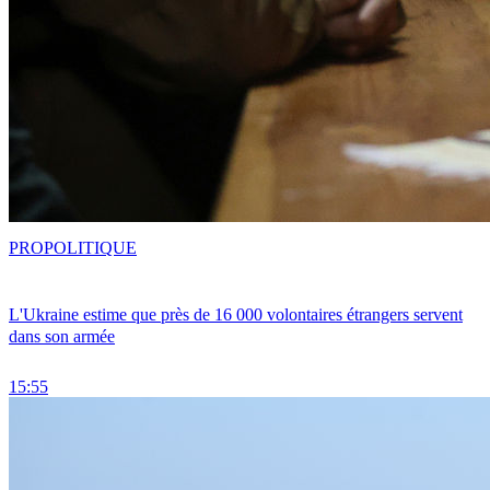
PRO
POLITIQUE
L'Ukraine estime que près de 16 000 volontaires étrangers servent
dans son armée
15:55