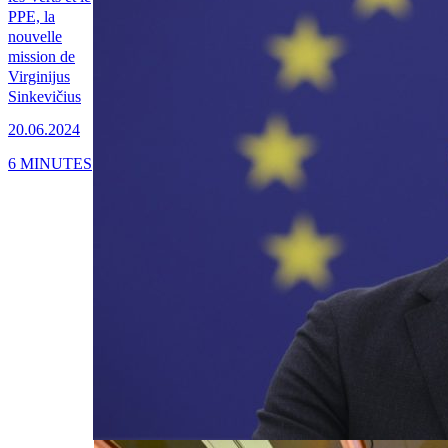
PPE, la
nouvelle
mission de
Virginijus
Sinkevičius
20.06.2024
6 MINUTES