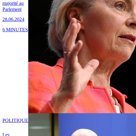
majorité au
Parlement
28.06.2024
6 MINUTES
POLITIQUE
Les