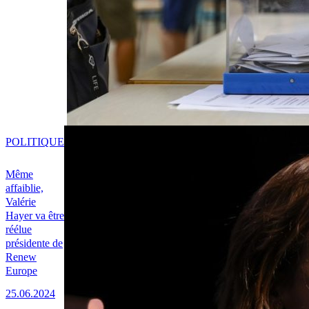
POLITIQUE
Même
affaiblie,
Valérie
Hayer va être
réélue
présidente de
Renew
Europe
25.06.2024