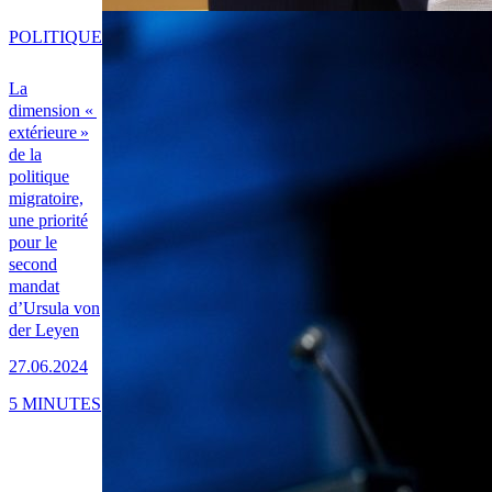
POLITIQUE
La
dimension «
extérieure »
de la
politique
migratoire,
une priorité
pour le
second
mandat
d’Ursula von
der Leyen
27.06.2024
5 MINUTES