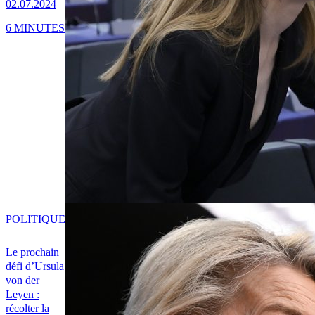
02.07.2024
6 MINUTES
POLITIQUE
Le prochain
défi d’Ursula
von der
Leyen :
récolter la