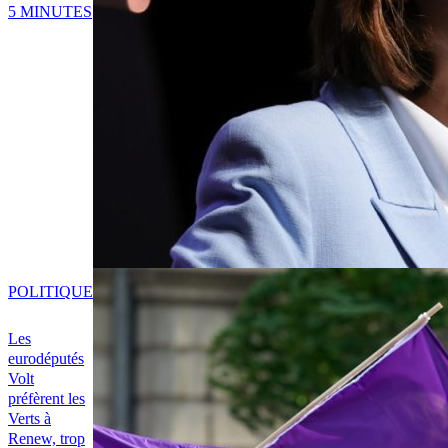
5 MINUTES
POLITIQUE
Les
eurodéputés
Volt
préfèrent les
Verts à
Renew, trop