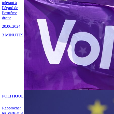
tolérant à
l’égard de
l’extrême
droite
20.06.2024
3 MINUTES
POLITIQUE
Rapprocher
les Verts et le