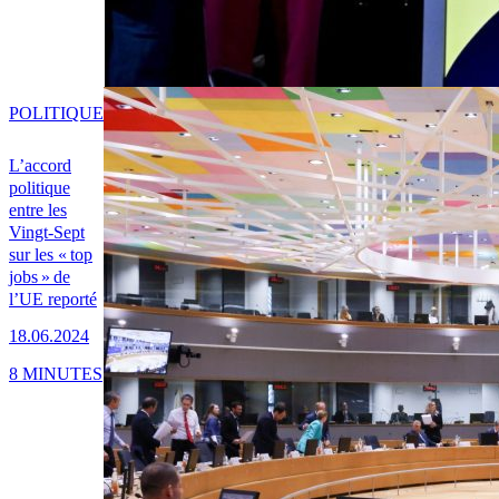
POLITIQUE
L’accord
politique
entre les
Vingt-Sept
sur les « top
jobs » de
l’UE reporté
18.06.2024
8 MINUTES