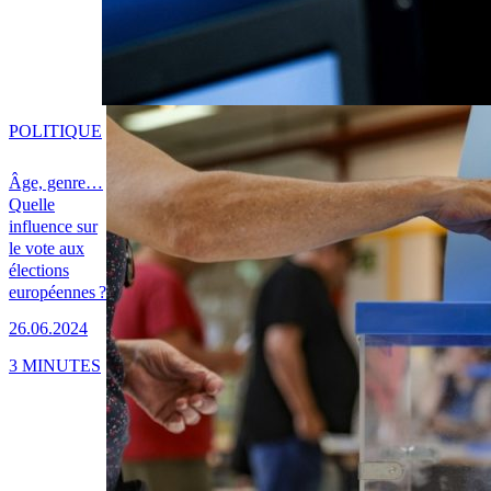
POLITIQUE
Âge, genre…
Quelle
influence sur
le vote aux
élections
européennes ?
26.06.2024
3 MINUTES