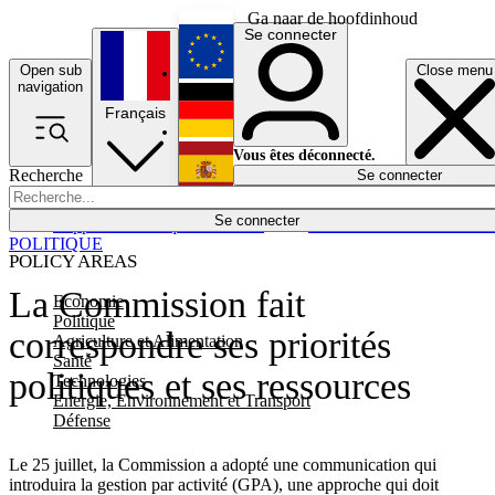
Ga naar de hoofdinhoud
Se connecter
Open sub
Close menu
English
navigation
Français
Deutsch
Vous êtes déconnecté.
Recherche
Se connecter
Español
Lumières éteintes
Se connecter
Rapporteur
Politique
Économie
Newsletters
Evénements
Em
POLITIQUE
POLICY AREAS
La Commission fait
Economie
Politique
correspondre ses priorités
Agriculture et Alimentation
Santé
politiques et ses ressources
Technologies
Energie, Environnement et Transport
Défense
Le 25 juillet, la Commission a adopté une communication qui
introduira la gestion par activité (GPA), une approche qui doit