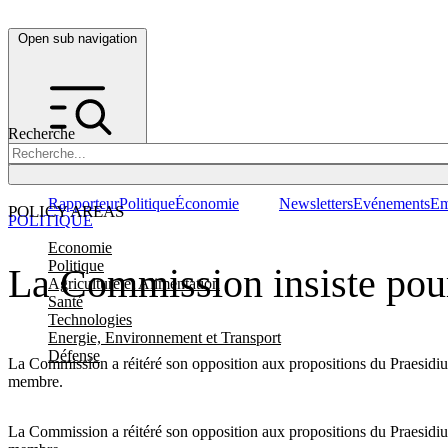
Open sub navigation
Recherche
Rapporteur
Politique
Économie
Newsletters
Evénements
Em
POLICY AREAS
POLITIQUE
Economie
Politique
La Commission insiste pou
Agriculture et Alimentation
Santé
Technologies
Energie, Environnement et Transport
Défense
La Commission a réitéré son opposition aux propositions du Praesidium d
membre.
La Commission a réitéré son opposition aux propositions du Praesidium 