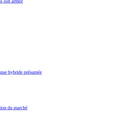
ns son armée
taque hybride présumée
ation du marché