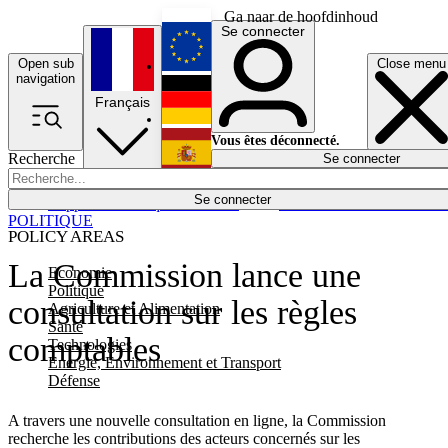
Ga naar de hoofdinhoud
Se connecter
Open sub
Close menu
English
navigation
Français
Deutsch
Vous êtes déconnecté.
Recherche
Se connecter
Español
Lumières éteintes
Se connecter
Rapporteur
Politique
Économie
Newsletters
Evénements
Em
POLITIQUE
POLICY AREAS
La Commission lance une
Economie
Politique
consultation sur les règles
Agriculture et Alimentation
Santé
comptables
Technologies
Energie, Environnement et Transport
Défense
A travers une nouvelle consultation en ligne, la Commission
recherche les contributions des acteurs concernés sur les