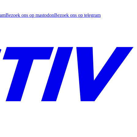
ram
Bezoek ons op mastodon
Bezoek ons op telegram