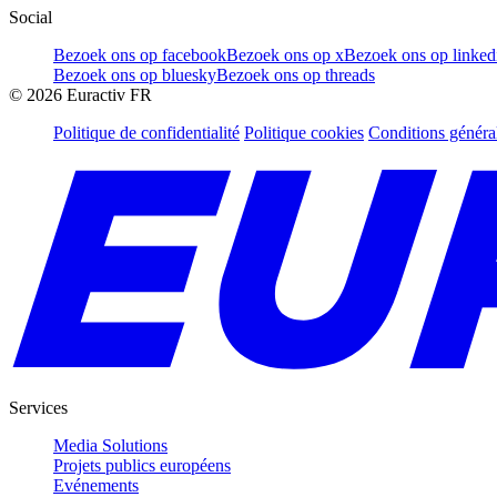
Social
Bezoek ons op facebook
Bezoek ons op x
Bezoek ons op linked
Bezoek ons op bluesky
Bezoek ons op threads
©
2026
Euractiv FR
Politique de confidentialité
Politique cookies
Conditions généra
Services
Media Solutions
Projets publics européens
Evénements