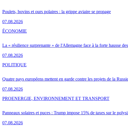
Poulets, bovins et ours polaires : la grippe aviaire se propage
07.08.2026
ÉCONOMIE
La « résilience surprenante » de l'Allemagne face à la forte hausse de
07.08.2026
POLITIQUE
Quatre pays européens mettent en garde contre les projets de la Russi
07.08.2026
PRO
ENERGIE, ENVIRONNEMENT ET TRANSPORT
Panneaux solaires et puces : Trump impose 15% de taxes sur le polysi
07.08.2026