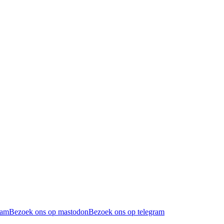
ram
Bezoek ons op mastodon
Bezoek ons op telegram