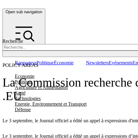
Open sub navigation
Recherche
Rapporteur
Politique
Économie
Newsletters
Evénements
Em
POLICY AREAS
Economie
La Commission recherche d
Politique
Agriculture et Alimentation
.EU
Santé
Technologies
Energie, Environnement et Transport
Défense
Le 3 septembre, le Journal officiel a édité un appel à expressions d'
Le 3 septembre, le Journal officiel a édité un appel à expressions d’