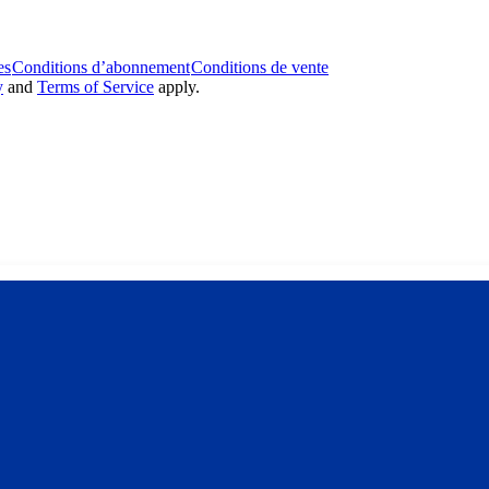
es
Conditions d’abonnement
Conditions de vente
y
and
Terms of Service
apply.