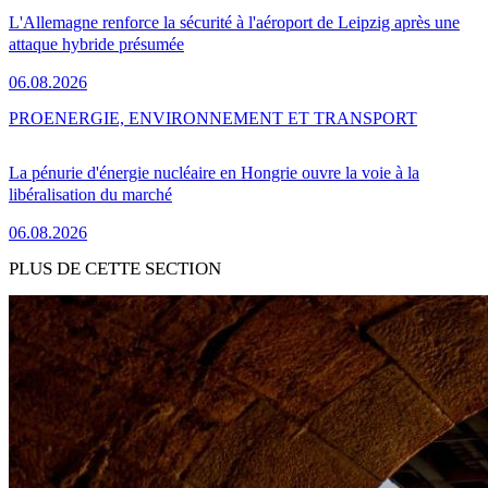
L'Allemagne renforce la sécurité à l'aéroport de Leipzig après une
attaque hybride présumée
06.08.2026
PRO
ENERGIE, ENVIRONNEMENT ET TRANSPORT
La pénurie d'énergie nucléaire en Hongrie ouvre la voie à la
libéralisation du marché
06.08.2026
PLUS DE CETTE SECTION