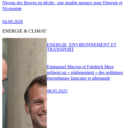
Niveau des fleuves en déclin : une double menace pour l'énergie et
l'économie
04.08.2026
ENERGIE & CLIMAT
ENERGIE, ENVIRONNEMENT ET
TRANSPORT
Emmanuel Macron et Friedrich Merz
prônent un « réalignement » des politiques
énergétiques française et allemande
08.05.2025