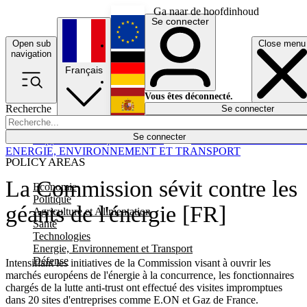
Ga naar de hoofdinhoud
Se connecter
Open sub
Close menu
English
navigation
Français
Deutsch
Vous êtes déconnecté.
Recherche
Se connecter
Español
Lumières éteintes
Se connecter
Rapporteur
Politique
Économie
Newsletters
Evénements
Em
ENERGIE, ENVIRONNEMENT ET TRANSPORT
POLICY AREAS
La Commission sévit contre les
Economie
Politique
géants de l'énergie [FR]
Agriculture et Alimentation
Santé
Technologies
Energie, Environnement et Transport
Défense
Intensifiant les initiatives de la Commission visant à ouvrir les
marchés européens de l'énergie à la concurrence, les fonctionnaires
chargés de la lutte anti-trust ont effectué des visites impromptues
dans 20 sites d'entreprises comme E.ON et Gaz de France.