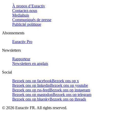
À propos d’Euractiv
Contactez-nous
Mediahuis
Communiqués de presse
Publicité politique
Abonnements
Euractiv Pro
Newsletters
Rapporteur
Newsletters en anglais
Social
Bezoek ons op facebook
Bezoek ons op x
Bezoek ons op linkedin
Bezoek ons op youtube
Bezoek ons op rss-feed
Bezoek ons op instagram
Bezoek ons op mastodon
Bezoek ons op telegram
Bezoek ons op bluesky
Bezoek ons op threads
©
2026
Euractiv FR. All rights reserved.