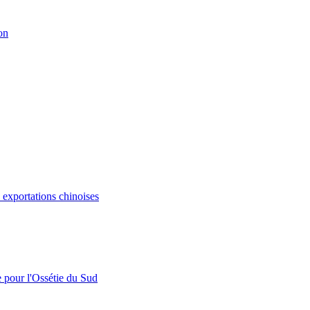
on
s exportations chinoises
e pour l'Ossétie du Sud