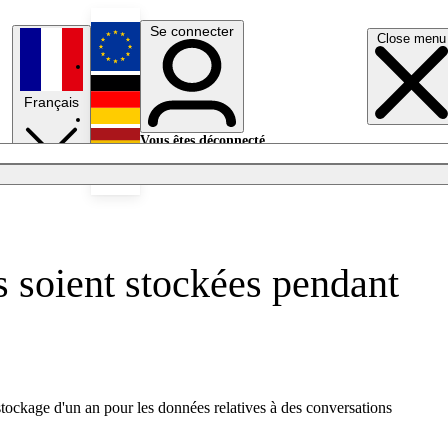
Se connecter
Close menu
English
Français
Deutsch
Vous êtes déconnecté.
Se connecter
Español
Lumières éteintes
 soient stockées pendant
tockage d'un an pour les données relatives à des conversations