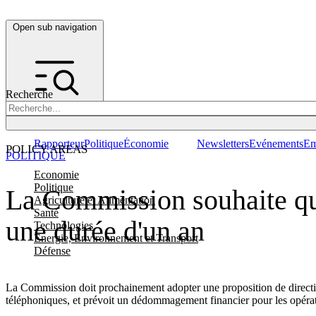
Open sub navigation
Recherche
Rapporteur
Politique
Économie
Newsletters
Evénements
Em
POLICY AREAS
POLITIQUE
Economie
Politique
La Commission souhaite qu
Agriculture et Alimentation
Santé
une durée d'un an
Technologies
Energie, Environnement et Transport
Défense
La Commission doit prochainement adopter une proposition de directiv
téléphoniques, et prévoit un dédommagement financier pour les opéra