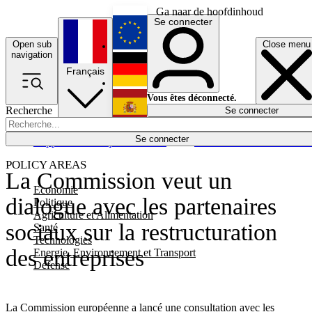
Ga naar de hoofdinhoud
Se connecter
Open sub
Close menu
English
navigation
Français
Deutsch
Vous êtes déconnecté.
Recherche
Se connecter
Español
Lumières éteintes
Se connecter
Rapporteur
Politique
Économie
Newsletters
Evénements
Em
POLICY AREAS
La Commission veut un
Economie
dialogue avec les partenaires
Politique
Agriculture et Alimentation
sociaux sur la restructuration
Santé
Technologies
des entreprises
Energie, Environnement et Transport
Défense
La Commission européenne a lancé une consultation avec les