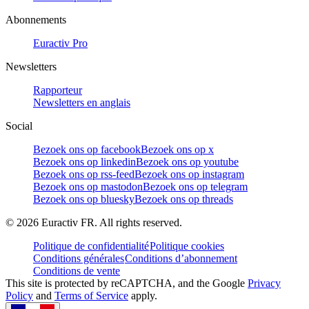
Abonnements
Euractiv Pro
Newsletters
Rapporteur
Newsletters en anglais
Social
Bezoek ons op facebook
Bezoek ons op x
Bezoek ons op linkedin
Bezoek ons op youtube
Bezoek ons op rss-feed
Bezoek ons op instagram
Bezoek ons op mastodon
Bezoek ons op telegram
Bezoek ons op bluesky
Bezoek ons op threads
©
2026
Euractiv FR. All rights reserved.
Politique de confidentialité
Politique cookies
Conditions générales
Conditions d’abonnement
Conditions de vente
This site is protected by reCAPTCHA, and the Google
Privacy
Policy
and
Terms of Service
apply.