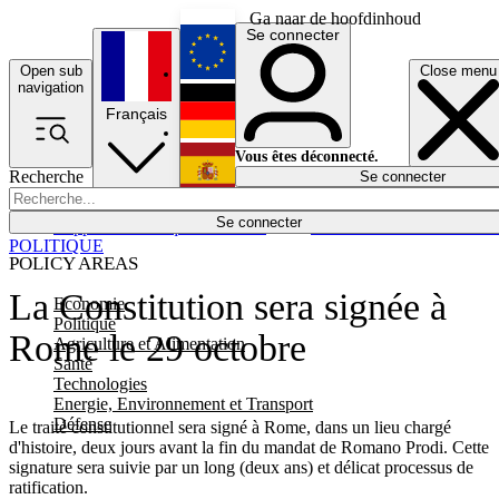
Ga naar de hoofdinhoud
Se connecter
Open sub
Close menu
English
navigation
Français
Deutsch
Vous êtes déconnecté.
Recherche
Se connecter
Español
Lumières éteintes
Se connecter
Rapporteur
Politique
Économie
Newsletters
Evénements
Em
POLITIQUE
POLICY AREAS
La Constitution sera signée à
Economie
Politique
Rome le 29 octobre
Agriculture et Alimentation
Santé
Technologies
Energie, Environnement et Transport
Défense
Le traité constitutionnel sera signé à Rome, dans un lieu chargé
d'histoire, deux jours avant la fin du mandat de Romano Prodi. Cette
signature sera suivie par un long (deux ans) et délicat processus de
ratification.