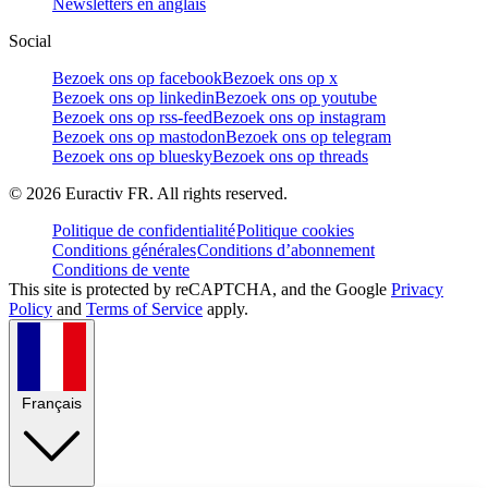
Newsletters en anglais
Social
Bezoek ons op facebook
Bezoek ons op x
Bezoek ons op linkedin
Bezoek ons op youtube
Bezoek ons op rss-feed
Bezoek ons op instagram
Bezoek ons op mastodon
Bezoek ons op telegram
Bezoek ons op bluesky
Bezoek ons op threads
©
2026
Euractiv FR. All rights reserved.
Politique de confidentialité
Politique cookies
Conditions générales
Conditions d’abonnement
Conditions de vente
This site is protected by reCAPTCHA, and the Google
Privacy
Policy
and
Terms of Service
apply.
Français