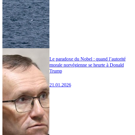
Le paradoxe du Nobel : quand l’autorité
morale norvégienne se heurte à Donald
Trump
21.01.2026