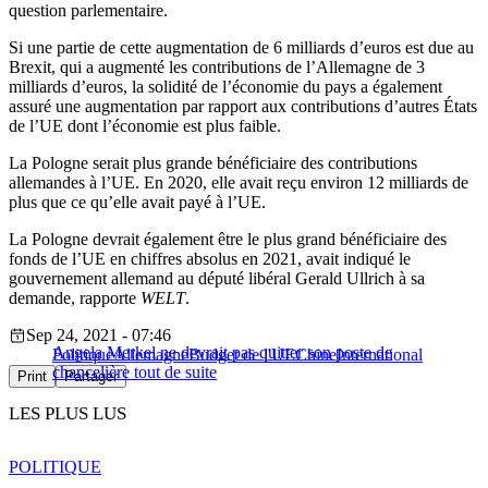
question parlementaire.
Si une partie de cette augmentation de 6 milliards d’euros est due au
Brexit, qui a augmenté les contributions de l’Allemagne de 3
milliards d’euros, la solidité de l’économie du pays a également
assuré une augmentation par rapport aux contributions d’autres États
de l’UE dont l’économie est plus faible.
La Pologne serait plus grande bénéficiaire des contributions
allemandes à l’UE. En 2020, elle avait reçu environ 12 milliards de
plus que ce qu’elle avait payé à l’UE.
La Pologne devrait également être le plus grand bénéficiaire des
fonds de l’UE en chiffres absolus en 2021, avait indiqué le
gouvernement allemand au député libéral Gerald Ullrich à sa
demande, rapporte
WELT
.
Sep 24, 2021 - 07:46
Angela Merkel ne devrait pas quitter son poste de
Politique
Allemagne
Budget de l'UE
Chine
International
chancelière tout de suite
Print
Partager
LES PLUS LUS
POLITIQUE