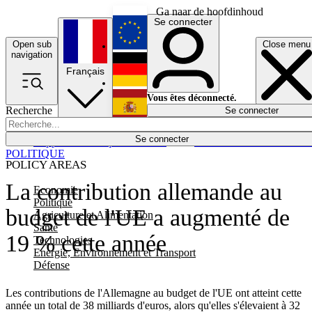
Ga naar de hoofdinhoud
Se connecter
Open sub
Close menu
English
navigation
Français
Deutsch
Vous êtes déconnecté.
Recherche
Se connecter
Español
Lumières éteintes
Se connecter
Rapporteur
Politique
Économie
Newsletters
Evénements
Em
POLITIQUE
POLICY AREAS
La contribution allemande au
Economie
Politique
budget de l'UE a augmenté de
Agriculture et Alimentation
Santé
19 % cette année
Technologies
Energie, Environnement et Transport
Défense
Les contributions de l'Allemagne au budget de l'UE ont atteint cette
année un total de 38 milliards d'euros, alors qu'elles s'élevaient à 32