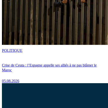
POLITIQUE
Crise de Ceuta : l’Espagne appelle ses alliés à ne pas blâmer le
Maroc
05.08.2026