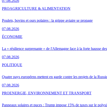
07.08.2026
PRO
AGRICULTURE & ALIMENTATION
Poulets, bovins et ours polaires : la grippe aviaire se propage
07.08.2026
ÉCONOMIE
La « résilience surprenante » de l'Allemagne face à la forte hausse de
07.08.2026
POLITIQUE
Quatre pays européens mettent en garde contre les projets de la Russi
07.08.2026
PRO
ENERGIE, ENVIRONNEMENT ET TRANSPORT
Panneaux solaires et puces : Trump impose 15% de taxes sur le polysi