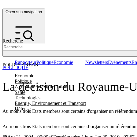
Open sub navigation
Recherche
Rapporteur
Politique
Économie
Newsletters
Evénements
Em
POLICY AREAS
POLITIQUE
Economie
Politique
La décision du Royaume-Un
Agriculture et Alimentation
Santé
Technologies
Energie, Environnement et Transport
Défense
Au moins trois Etats membres sont certains d'organiser un référendum s
Au moins trois Etats membres sont certains d’organiser un référendum s
Apr 21, 2004 - 00:00
Dernière mise à jour: Jan 29, 2010 - 07:57