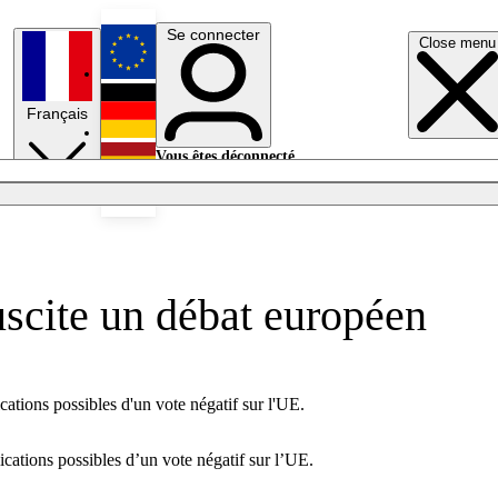
Se connecter
Close menu
English
Français
Deutsch
Vous êtes déconnecté.
Se connecter
Español
Lumières éteintes
scite un débat européen
cations possibles d'un vote négatif sur l'UE.
ications possibles d’un vote négatif sur l’UE.