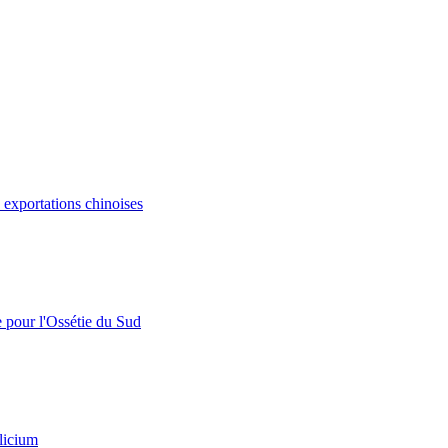
s exportations chinoises
e pour l'Ossétie du Sud
licium