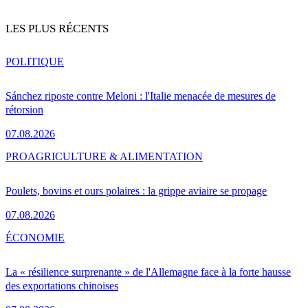
LES PLUS RÉCENTS
POLITIQUE
Sánchez riposte contre Meloni : l'Italie menacée de mesures de
rétorsion
07.08.2026
PRO
AGRICULTURE & ALIMENTATION
Poulets, bovins et ours polaires : la grippe aviaire se propage
07.08.2026
ÉCONOMIE
La « résilience surprenante » de l'Allemagne face à la forte hausse
des exportations chinoises