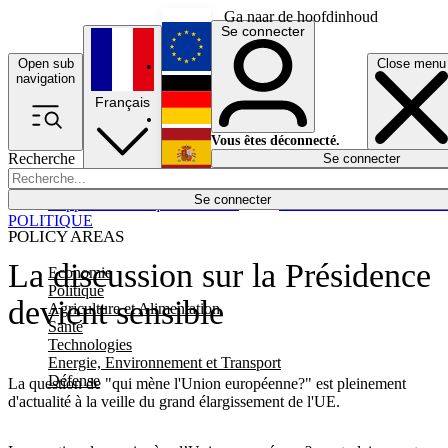
Ga naar de hoofdinhoud
Se connecter
Open sub
Close menu
English
navigation
Français
Deutsch
Vous êtes déconnecté.
Recherche
Se connecter
Español
Lumières éteintes
Se connecter
Rapporteur
Politique
Économie
Newsletters
Evénements
Em
POLITIQUE
POLICY AREAS
La discussion sur la Présidence
Economie
Politique
devient sensible
Agriculture et Alimentation
Santé
Technologies
Energie, Environnement et Transport
Défense
La question de "qui mène l'Union européenne?" est pleinement
d'actualité à la veille du grand élargissement de l'UE.