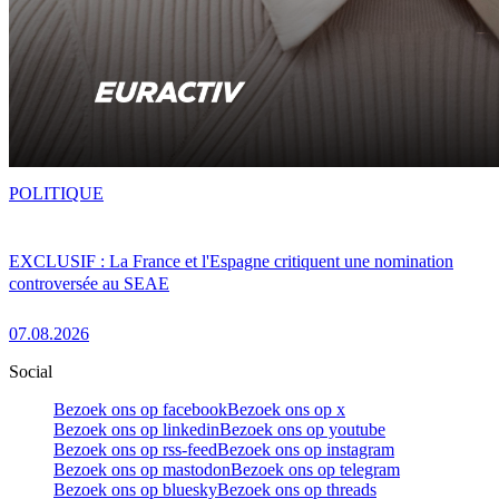
POLITIQUE
EXCLUSIF : La France et l'Espagne critiquent une nomination
controversée au SEAE
07.08.2026
Social
Bezoek ons op facebook
Bezoek ons op x
Bezoek ons op linkedin
Bezoek ons op youtube
Bezoek ons op rss-feed
Bezoek ons op instagram
Bezoek ons op mastodon
Bezoek ons op telegram
Bezoek ons op bluesky
Bezoek ons op threads