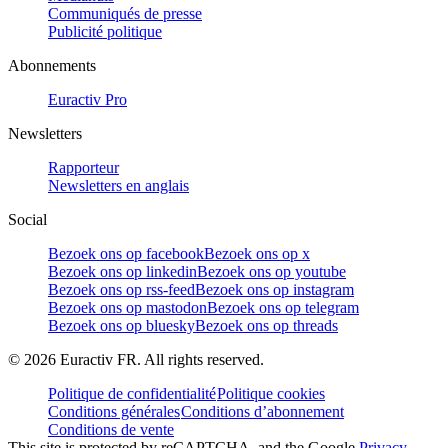
Communiqués de presse
Publicité politique
Abonnements
Euractiv Pro
Newsletters
Rapporteur
Newsletters en anglais
Social
Bezoek ons op facebook
Bezoek ons op x
Bezoek ons op linkedin
Bezoek ons op youtube
Bezoek ons op rss-feed
Bezoek ons op instagram
Bezoek ons op mastodon
Bezoek ons op telegram
Bezoek ons op bluesky
Bezoek ons op threads
©
2026
Euractiv FR. All rights reserved.
Politique de confidentialité
Politique cookies
Conditions générales
Conditions d’abonnement
Conditions de vente
This site is protected by reCAPTCHA, and the Google
Privacy