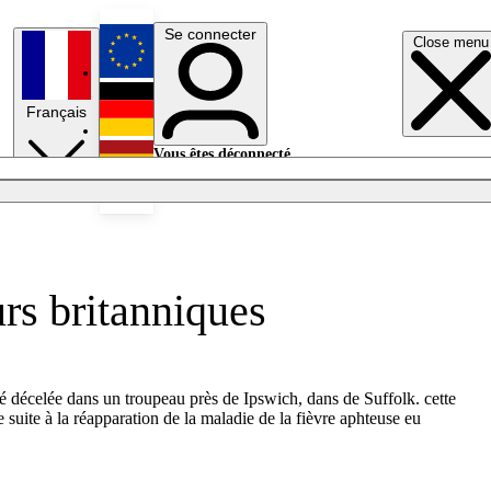
Se connecter
Close menu
English
Français
Deutsch
Vous êtes déconnecté.
Se connecter
Español
Lumières éteintes
urs britanniques
té décelée dans un troupeau près de Ipswich, dans de Suffolk. cette
 suite à la réapparation de la maladie de la fièvre aphteuse eu