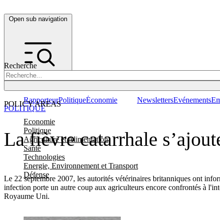
Open sub navigation
Recherche
Rapporteur
Politique
Économie
Newsletters
Evénements
Em
POLICY AREAS
POLITIQUE
Economie
Politique
La fièvre catarrhale s’ajout
Agriculture et Alimentation
Santé
Technologies
Energie, Environnement et Transport
Défense
Le 22 septembre 2007, les autorités vétérinaires britanniques ont info
infection porte un autre coup aux agriculteurs encore confrontés à l'in
Royaume Uni.