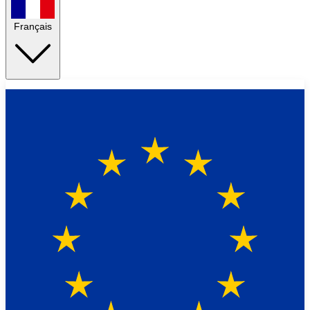
Français