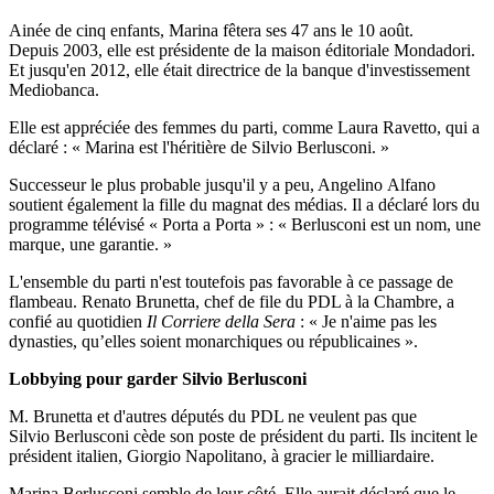
Ainée de cinq enfants, Marina fêtera ses 47 ans le 10 août.
Depuis 2003, elle est présidente de la maison éditoriale Mondadori.
Et jusqu'en 2012, elle était directrice de la banque d'investissement
Mediobanca.
Elle est appréciée des femmes du parti, comme Laura Ravetto, qui a
déclaré : « Marina est l'héritière de Silvio Berlusconi. »
Successeur le plus probable jusqu'il y a peu, Angelino Alfano
soutient également la fille du magnat des médias. Il a déclaré lors du
programme télévisé « Porta a Porta » : « Berlusconi est un nom, une
marque, une garantie. »
L'ensemble du parti n'est toutefois pas favorable à ce passage de
flambeau. Renato Brunetta, chef de file du PDL à la Chambre, a
confié au quotidien
Il Corriere della Sera
: « Je n'aime pas les
dynasties, qu’elles soient monarchiques ou républicaines ».
Lobbying pour garder Silvio Berlusconi
M. Brunetta et d'autres députés du PDL ne veulent pas que
Silvio Berlusconi cède son poste de président du parti. Ils incitent le
président italien, Giorgio Napolitano, à gracier le milliardaire.
Marina Berlusconi semble de leur côté. Elle aurait déclaré que le