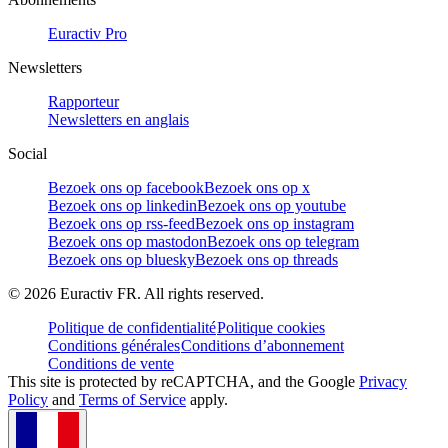
Euractiv Pro
Newsletters
Rapporteur
Newsletters en anglais
Social
Bezoek ons op facebook
Bezoek ons op x
Bezoek ons op linkedin
Bezoek ons op youtube
Bezoek ons op rss-feed
Bezoek ons op instagram
Bezoek ons op mastodon
Bezoek ons op telegram
Bezoek ons op bluesky
Bezoek ons op threads
©
2026
Euractiv FR. All rights reserved.
Politique de confidentialité
Politique cookies
Conditions générales
Conditions d’abonnement
Conditions de vente
This site is protected by reCAPTCHA, and the Google
Privacy
Policy
and
Terms of Service
apply.