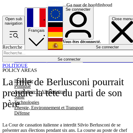
Ga naar de hoofdinhoud
Se connecter
Open sub
Close menu
English
navigation
Français
Deutsch
Vous êtes déconnecté.
Recherche
Se connecter
Español
Lumières éteintes
Se connecter
Rapporteur
Politique
Économie
Newsletters
Evénements
Em
POLITIQUE
POLICY AREAS
La fille de Berlusconi pourrait
Economie
Politique
prendre la tête du parti de son
Agriculture et Alimentation
Santé
père
Technologies
Energie, Environnement et Transport
Défense
La Cour de cassation italienne a interdit Silvio Berlusconi de se
présenter aux élections pendant six ans. La course au poste de chef