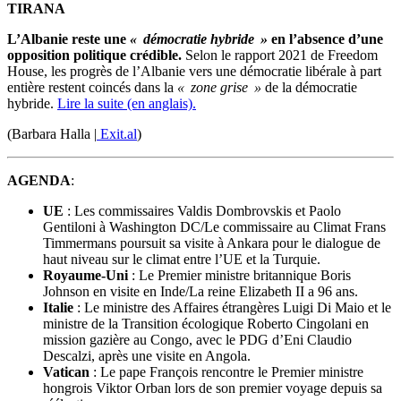
TIRANA
L’Albanie reste une
« démocratie hybride »
en l’absence d’une
opposition politique crédible.
Selon le rapport 2021 de Freedom
House, les progrès de l’Albanie vers une démocratie libérale à part
entière restent coincés dans la
« zone grise »
de la démocratie
hybride.
Lire la suite (en anglais).
(Barbara Halla
|
Exit.al
)
AGENDA
:
UE
: Les commissaires Valdis Dombrovskis et Paolo
Gentiloni à Washington DC/Le commissaire au Climat Frans
Timmermans poursuit sa visite à Ankara pour le dialogue de
haut niveau sur le climat entre l’UE et la Turquie.
Royaume-Uni
: Le Premier ministre britannique Boris
Johnson en visite en Inde/La reine Elizabeth II a 96 ans.
Italie
: Le ministre des Affaires étrangères Luigi Di Maio et le
ministre de la Transition écologique Roberto Cingolani en
mission gazière au Congo, avec le PDG d’Eni Claudio
Descalzi, après une visite en Angola.
Vatican
: Le pape François rencontre le Premier ministre
hongrois Viktor Orban lors de son premier voyage depuis sa