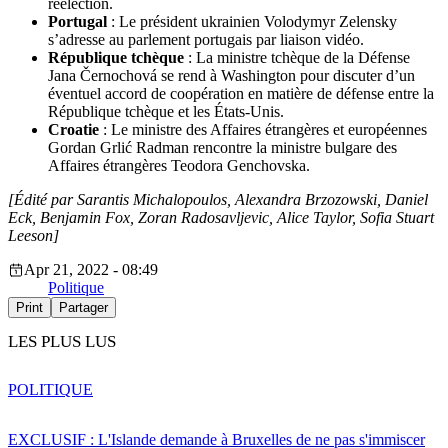
réélection.
Portugal
: Le président ukrainien Volodymyr Zelensky
s’adresse au parlement portugais par liaison vidéo.
République tchèque
: La ministre tchèque de la Défense
Jana Černochová se rend à Washington pour discuter d’un
éventuel accord de coopération en matière de défense entre la
République tchèque et les États-Unis.
Croatie
: Le ministre des Affaires étrangères et européennes
Gordan Grlić Radman rencontre la ministre bulgare des
Affaires étrangères Teodora Genchovska.
[Édité par Sarantis Michalopoulos, Alexandra Brzozowski, Daniel
Eck, Benjamin Fox, Zoran Radosavljevic, Alice Taylor, Sofia Stuart
Leeson]
Apr 21, 2022 - 08:49
Politique
Print
Partager
LES PLUS LUS
POLITIQUE
EXCLUSIF : L'Islande demande à Bruxelles de ne pas s'immiscer