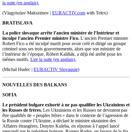
la suite (en anglais).
(Vlagyiszlav Makszimov |
EURACTIV.com
with Telex)
BRATISLAVA
La police slovaque arrête l’ancien ministre de l’Intérieur et
inculpe l’ancien Premier ministre Fico.
L’ancien Premier ministre
Robert Fico a été inculpé mardi pour avoir créé et dirigé un groupe
criminel sous ses trois gouvernements, alors que son ministre de
l’Intérieur de l’époque, Róbert Kaliňák, a déjà été arrêté pour les
mêmes motifs.
Lire la suite (en anglais).
(Michal Hudec |
EURACTIV Slovaquie
)
NOUVELLES DES BALKANS
SOFIA
Le président bulgare exhorté à ne pas qualifier les Ukrainiens et
les Russes de frères.
Les Ukrainiens et les Russes ne devraient pas
être qualifiés de « peuples frères » dans le contexte de l’agression de
la Russie contre l’Ukraine, a déclaré le ministre ukrainien des
Affaires étrangères, Dmytro Kuleba, en réponse à l’appel lancé
mercredi par le président bulgare, Rumen Radev, en faveur de la fin