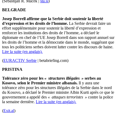
(Sebastijan R. Maček |
sta.si
)
BELGRADE
Josep Borrell affirme que la Serbie doit soutenir la liberté
d’expression et les droits de l’homme.
La Serbie devrait faire un
effort supplémentaire pour soutenir la liberté d’expression et
renforcer les institutions des droits de l’homme, a déclaré le
diplomate en chef de l’UE Josep Borrell dans son rapport annuel sur
les droits de l’homme et la démocratie dans le monde, suggérant que
tous les politiciens serbes doivent lutter contre les discours de haine.
Lire la suite (en anglais).
(
EURACTIV Serbie
| betabriefing.com
)
PRISTINA
Tolérance zéro pour les
« structures illégales »
serbes au
Kosovo, selon le Premier ministre albanais.
Il y aura une
tolérance zéro pour les structures illégales de la Serbie dans le nord
du Kosovo, a déclaré le Premier ministre Albin Kurti après ce que le
gouvernement a appelé des
« attaques terroristes »
contre la police
la semaine dernière.
Lire la suite (en anglais).
(
Exit.al
)