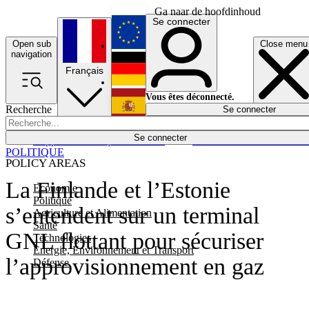
Ga naar de hoofdinhoud
Se connecter
Open sub
Close menu
English
navigation
Français
Deutsch
Vous êtes déconnecté.
Recherche
Se connecter
Español
Lumières éteintes
Se connecter
Rapporteur
Politique
Économie
Newsletters
Evénements
Em
POLITIQUE
POLICY AREAS
La Finlande et l’Estonie
Economie
Politique
s’entendent sur un terminal
Agriculture et Alimentation
Santé
GNL flottant pour sécuriser
Technologies
Energie, Environnement et Transport
l’approvisionnement en gaz
Défense