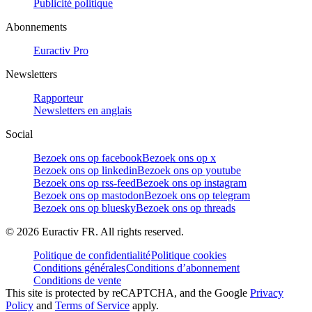
Publicité politique
Abonnements
Euractiv Pro
Newsletters
Rapporteur
Newsletters en anglais
Social
Bezoek ons op facebook
Bezoek ons op x
Bezoek ons op linkedin
Bezoek ons op youtube
Bezoek ons op rss-feed
Bezoek ons op instagram
Bezoek ons op mastodon
Bezoek ons op telegram
Bezoek ons op bluesky
Bezoek ons op threads
©
2026
Euractiv FR. All rights reserved.
Politique de confidentialité
Politique cookies
Conditions générales
Conditions d’abonnement
Conditions de vente
This site is protected by reCAPTCHA, and the Google
Privacy
Policy
and
Terms of Service
apply.