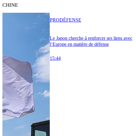
CHINE
PRO
DÉFENSE
Le Japon cherche à renforcer ses liens avec
l’Europe en matière de défense
15:44