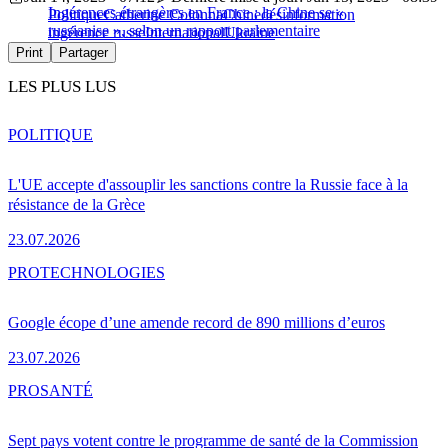
Ingérences étrangères en France : la Chine se «
Politique
Catherine Colonna
Chine
désinformation
russianise », selon un rapport parlementaire
ingérence russe
International
Ukraine
Print
Partager
LES PLUS LUS
POLITIQUE
L'UE accepte d'assouplir les sanctions contre la Russie face à la
résistance de la Grèce
23.07.2026
PRO
TECHNOLOGIES
Google écope d’une amende record de 890 millions d’euros
23.07.2026
PRO
SANTÉ
Sept pays votent contre le programme de santé de la Commission