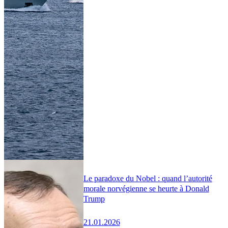
Le paradoxe du Nobel : quand l’autorité
morale norvégienne se heurte à Donald
Trump
21.01.2026