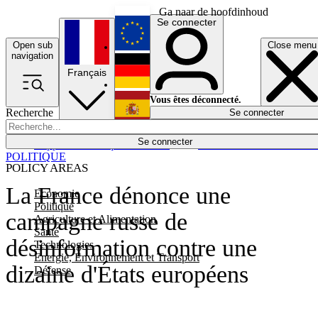
Ga naar de hoofdinhoud
Se connecter
Open sub
Close menu
English
navigation
Français
Deutsch
Vous êtes déconnecté.
Recherche
Se connecter
Español
Lumières éteintes
Se connecter
Rapporteur
Politique
Économie
Newsletters
Evénements
Em
POLITIQUE
POLICY AREAS
La France dénonce une
Economie
Politique
campagne russe de
Agriculture et Alimentation
Santé
désinformation contre une
Technologies
Energie, Environnement et Transport
dizaine d'États européens
Défense