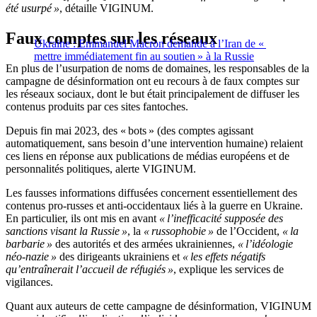
été usurpé »
, détaille VIGINUM.
Faux comptes sur les réseaux
Ukraine : Emmanuel Macron demande à l’Iran de «
mettre immédiatement fin au soutien » à la Russie
En plus de l’usurpation de noms de domaines, les responsables de la
campagne de désinformation ont eu recours à de faux comptes sur
les réseaux sociaux, dont le but était principalement de diffuser les
contenus produits par ces sites fantoches.
Depuis fin mai 2023, des « bots » (des comptes agissant
automatiquement, sans besoin d’une intervention humaine) relaient
ces liens en réponse aux publications de médias européens et de
personnalités politiques, alerte VIGINUM.
Les fausses informations diffusées concernent essentiellement des
contenus pro-russes et anti-occidentaux liés à la guerre en Ukraine.
En particulier, ils ont mis en avant
« l’inefficacité supposée des
sanctions visant la Russie »
, la
« russophobie »
de l’Occident,
« la
barbarie »
des autorités et des armées ukrainiennes,
« l’idéologie
néo-nazie »
des dirigeants ukrainiens et
« les effets négatifs
qu’entraînerait l’accueil de réfugiés »
, explique les services de
vigilances.
Quant aux auteurs de cette campagne de désinformation, VIGINUM