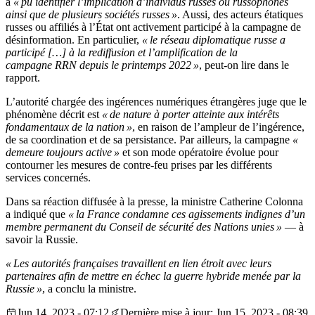
a
« pu identifier l’implication d’individus russes ou russophones
ainsi que de plusieurs sociétés russes »
. Aussi, des acteurs étatiques
russes ou affiliés à l’État ont activement participé à la campagne de
désinformation. En particulier,
« le réseau diplomatique russe a
participé […] à la rediffusion et l’amplification de la
campagne RRN depuis le printemps 2022 »
, peut-on lire dans le
rapport.
L’autorité chargée des ingérences numériques étrangères juge que le
phénomène décrit est
« de nature à porter atteinte aux intérêts
fondamentaux de la nation »
, en raison de l’ampleur de l’ingérence,
de sa coordination et de sa persistance. Par ailleurs, la campagne
«
demeure toujours active »
et son mode opératoire évolue pour
contourner les mesures de contre-feu prises par les différents
services concernés.
Dans sa réaction diffusée à la presse, la ministre Catherine Colonna
a indiqué que
« la France condamne ces agissements indignes d’un
membre permanent du Conseil de sécurité des Nations unies »
— à
savoir la Russie.
« Les autorités françaises travaillent en lien étroit avec leurs
partenaires afin de mettre en échec la guerre hybride menée par la
Russie »
, a conclu la ministre.
Jun 14, 2023 - 07:12
Dernière mise à jour: Jun 15, 2023 - 08:39