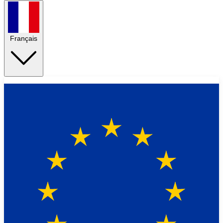
Français