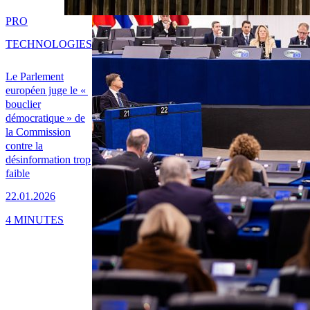
PRO
TECHNOLOGIES
Le Parlement
européen juge le «
bouclier
démocratique » de
la Commission
contre la
désinformation trop
faible
22.01.2026
4 MINUTES