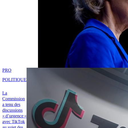
PRO
POLITIQUE
La
Commission
a tenu des
discussions
« d’urgence »
avec TikTok
au sujet des