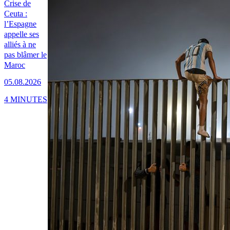
Crise de
Ceuta :
l’Espagne
appelle ses
alliés à ne
pas blâmer le
Maroc
05.08.2026
4 MINUTES