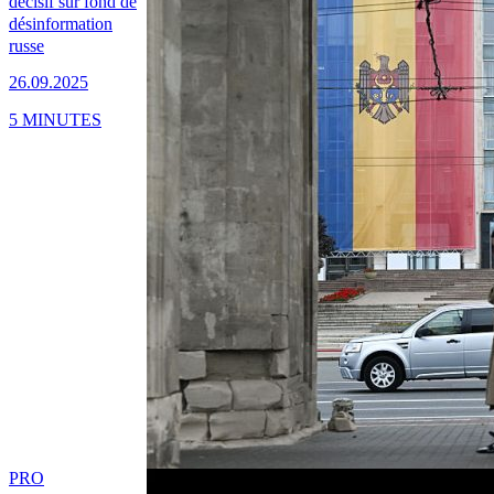
décisif sur fond de
désinformation
russe
26.09.2025
5 MINUTES
PRO