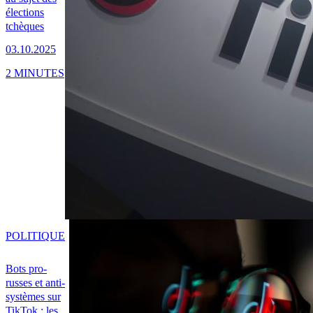
élections
tchèques
03.10.2025
2 MINUTES
POLITIQUE
Bots pro-
russes et anti-
systèmes sur
TikTok : les