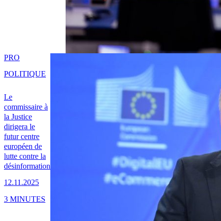
PRO
POLITIQUE
Le
commissaire à
la Justice
dirigera le
futur centre
européen de
lutte contre la
désinformation
12.11.2025
3 MINUTES