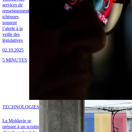
services de
renseignement
tchèques
sonnent
l’alerte à la
veille des
législatives
02.10.2025
5 MINUTES
TECHNOLOGIES
La Moldavie se
prépare à un scrutin