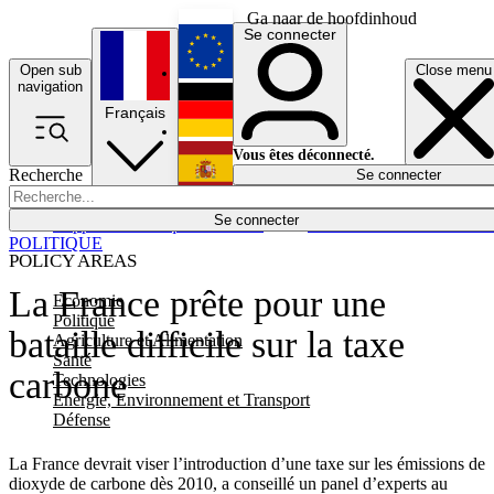
Ga naar de hoofdinhoud
Se connecter
Open sub
Close menu
English
navigation
Français
Deutsch
Vous êtes déconnecté.
Recherche
Se connecter
Español
Lumières éteintes
Se connecter
Rapporteur
Politique
Économie
Newsletters
Evénements
Em
POLITIQUE
POLICY AREAS
La France prête pour une
Economie
Politique
bataille difficile sur la taxe
Agriculture et Alimentation
Santé
carbone
Technologies
Energie, Environnement et Transport
Défense
La France devrait viser l’introduction d’une taxe sur les émissions de
dioxyde de carbone dès 2010, a conseillé un panel d’experts au