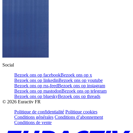
Social
Bezoek ons op facebook
Bezoek ons op x
Bezoek ons op linkedin
Bezoek ons op youtube
Bezoek ons op rss-feed
Bezoek ons op instagram
Bezoek ons op mastodon
Bezoek ons op telegram
Bezoek ons op bluesky
Bezoek ons op threads
©
2026
Euractiv FR
Politique de confidentialité
Politique cookies
Conditions générales
Conditions d’abonnement
Conditions de vente