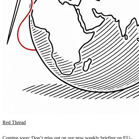
Red Thread
Coming soon: Don’t miss out on our new weekly briefing on EU-