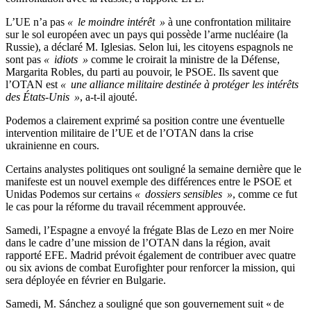
L’UE n’a pas
« le moindre intérêt »
à une confrontation militaire
sur le sol européen avec un pays qui possède l’arme nucléaire (la
Russie), a déclaré M. Iglesias. Selon lui, les citoyens espagnols ne
sont pas
« idiots »
comme le croirait la ministre de la Défense,
Margarita Robles, du parti au pouvoir, le PSOE. Ils savent que
l’OTAN est
« une alliance militaire destinée à protéger les intérêts
des États-Unis »
, a-t-il ajouté.
Podemos a clairement exprimé sa position contre une éventuelle
intervention militaire de l’UE et de l’OTAN dans la crise
ukrainienne en cours.
Certains analystes politiques ont souligné la semaine dernière que le
manifeste est un nouvel exemple des différences entre le PSOE et
Unidas Podemos sur certains
« dossiers sensibles »
, comme ce fut
le cas pour la réforme du travail récemment approuvée.
Samedi, l’Espagne a envoyé la frégate Blas de Lezo en mer Noire
dans le cadre d’une mission de l’OTAN dans la région, avait
rapporté EFE. Madrid prévoit également de contribuer avec quatre
ou six avions de combat Eurofighter pour renforcer la mission, qui
sera déployée en février en Bulgarie.
Samedi, M. Sánchez a souligné que son gouvernement suit « de