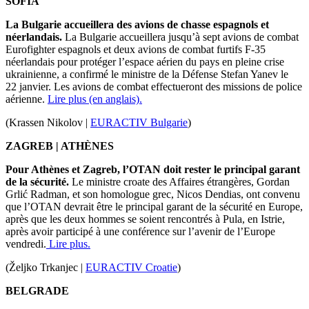
SOFIA
La Bulgarie accueillera des avions de chasse espagnols et
néerlandais.
La Bulgarie accueillera jusqu’à sept avions de combat
Eurofighter espagnols et deux avions de combat furtifs F-35
néerlandais pour protéger l’espace aérien du pays en pleine crise
ukrainienne, a confirmé le ministre de la Défense Stefan Yanev le
22 janvier. Les avions de combat effectueront des missions de police
aérienne.
Lire plus (en anglais).
(Krassen Nikolov |
EURACTIV Bulgarie
)
ZAGREB
| ATHÈNES
Pour Athènes et Zagreb, l’OTAN doit rester le principal garant
de la sécurité.
Le ministre croate des Affaires étrangères, Gordan
Grlić Radman, et son homologue grec, Nicos Dendias, ont convenu
que l’OTAN devrait être le principal garant de la sécurité en Europe,
après que les deux hommes se soient rencontrés à Pula, en Istrie,
après avoir participé à une conférence sur l’avenir de l’Europe
vendredi.
Lire plus.
(Željko Trkanjec |
EURACTIV Croatie
)
BELGRADE