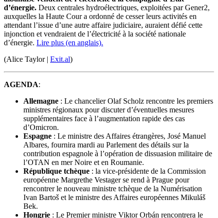
d’énergie.
Deux centrales hydroélectriques, exploitées par Gener2,
auxquelles la Haute Cour a ordonné de cesser leurs activités en
attendant l’issue d’une autre affaire judiciaire, auraient défié cette
injonction et vendraient de l’électricité à la société nationale
d’énergie.
Lire plus (en anglais).
(Alice Taylor |
Exit.al
)
AGENDA
:
Allemagne
: Le chancelier Olaf Scholz rencontre les premiers
ministres régionaux pour discuter d’éventuelles mesures
supplémentaires face à l’augmentation rapide des cas
d’Omicron.
Espagne
: Le ministre des Affaires étrangères, José Manuel
Albares, fournira mardi au Parlement des détails sur la
contribution espagnole à l’opération de dissuasion militaire de
l’OTAN en mer Noire et en Roumanie.
République tchèque
: la vice-présidente de la Commission
européenne Margrethe Vestager se rend à Prague pour
rencontrer le nouveau ministre tchèque de la Numérisation
Ivan Bartoš et le ministre des Affaires européennes Mikuláš
Bek.
Hongrie
: Le Premier ministre Viktor Orbán rencontrera le