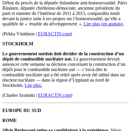
Début du procès de la députée finlandaise anti-homosexualité. Päivi
Räsänen, députée chrétienne-démocrate, ancienne présidente du
parti et ministre de l’Intérieur de 2011 à 2015, comparaîtra lundi
devant la justice suite à ses propos sur l’homosexualité, qu’elle a
qualifiée de
« trouble du développement »
.
Lire plus (en anglais).
(Pekka Vänttinen |
EURACTIV.com
)
STOCKHOLM
Le gouvernement suédois doit décider de la construction d’un
dépôt de combustible nucléaire usé.
Le gouvernement devrait
annoncer cette semaine sa décision concernant la construction d’un
dépôt pour le combustible nucléaire usé — c’est-à-dire le
combustible nucléaire qui a été retiré après avoir été utilisé dans un
réacteur nucléaire — dans la région d’Uppland au nord de
Stockholm.
Lire plus.
(Charles Szumski |
EURACTIV.com
)
EUROPE DU SUD
ROME
Silvio Berlusconi retire sa candidature à la présidence.
Silvio