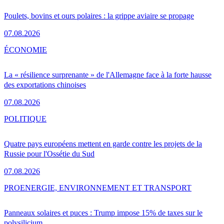
Poulets, bovins et ours polaires : la grippe aviaire se propage
07.08.2026
ÉCONOMIE
La « résilience surprenante » de l'Allemagne face à la forte hausse
des exportations chinoises
07.08.2026
POLITIQUE
Quatre pays européens mettent en garde contre les projets de la
Russie pour l'Ossétie du Sud
07.08.2026
PRO
ENERGIE, ENVIRONNEMENT ET TRANSPORT
Panneaux solaires et puces : Trump impose 15% de taxes sur le
polysilicium