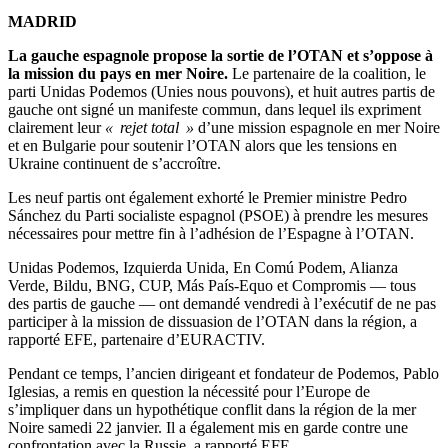
MADRID
La gauche espagnole propose la sortie de l’OTAN et s’oppose à
la mission du pays en mer Noire.
Le partenaire de la coalition, le
parti Unidas Podemos (Unies nous pouvons), et huit autres partis de
gauche ont signé un manifeste commun, dans lequel ils expriment
clairement leur
« rejet total »
d’une mission espagnole en mer Noire
et en Bulgarie pour soutenir l’OTAN alors que les tensions en
Ukraine continuent de s’accroître.
Les neuf partis ont également exhorté le Premier ministre Pedro
Sánchez du Parti socialiste espagnol (PSOE) à prendre les mesures
nécessaires pour mettre fin à l’adhésion de l’Espagne à l’OTAN.
Unidas Podemos, Izquierda Unida, En Comú Podem, Alianza
Verde, Bildu, BNG, CUP, Más País-Equo et Compromis — tous
des partis de gauche — ont demandé vendredi à l’exécutif de ne pas
participer à la mission de dissuasion de l’OTAN dans la région, a
rapporté EFE, partenaire d’EURACTIV.
Pendant ce temps, l’ancien dirigeant et fondateur de Podemos, Pablo
Iglesias, a remis en question la nécessité pour l’Europe de
s’impliquer dans un hypothétique conflit dans la région de la mer
Noire samedi 22 janvier. Il a également mis en garde contre une
confrontation avec la Russie, a rapporté EFE.