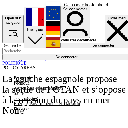
Ga naar de hoofdinhoud
Se connecter
Open sub
Close menu
English
navigation
Français
Deutsch
Vous êtes déconnecté.
Recherche
Se connecter
Español
Lumières éteintes
Se connecter
Rapporteur
Politique
Économie
Newsletters
Evénements
Em
POLITIQUE
POLICY AREAS
La gauche espagnole propose
Economie
Politique
la sortie de l’OTAN et s’oppose
Agriculture et Alimentation
Santé
à la mission du pays en mer
Technologies
Energie, Environnement et Transport
Noire
Défense