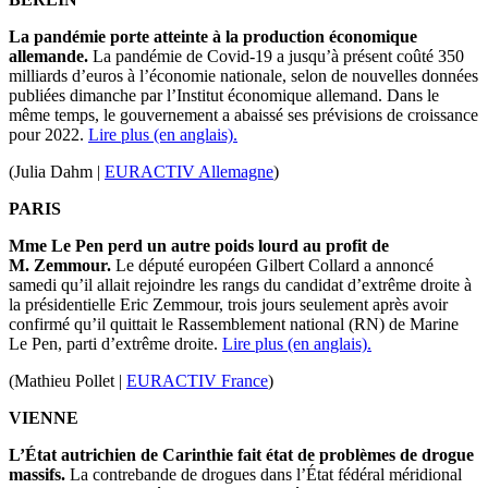
La pandémie porte atteinte à la production économique
allemande.
La pandémie de Covid-19 a jusqu’à présent coûté 350
milliards d’euros à l’économie nationale, selon de nouvelles données
publiées dimanche par l’Institut économique allemand. Dans le
même temps, le gouvernement a abaissé ses prévisions de croissance
pour 2022.
Lire plus (en anglais).
(Julia Dahm |
EURACTIV Allemagne
)
PARIS
Mme Le Pen perd un autre poids lourd au profit de
M. Zemmour.
Le député européen Gilbert Collard a annoncé
samedi qu’il allait rejoindre les rangs du candidat d’extrême droite à
la présidentielle Eric Zemmour, trois jours seulement après avoir
confirmé qu’il quittait le Rassemblement national (RN) de Marine
Le Pen, parti d’extrême droite.
Lire plus (en anglais).
(Mathieu Pollet |
EURACTIV France
)
VIENNE
L’État autrichien de Carinthie fait état de problèmes de drogue
massifs.
La contrebande de drogues dans l’État fédéral méridional