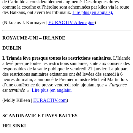
de Carinthie a considérablement augmenté. Des drogues dures
comme la cocaïne et l’héroïne sont acheminées par kilos via la route
des Balkans, ont averti les tribunaux.
Lire plus (en anglais).
(Nikolaus J. Kurmayer |
EURACTIV Allemagne
)
ROYAUME-UNI – IRLANDE
DUBLIN
L’Irlande lève presque toutes les restrictions sanitaires.
L’Irlande
a levé presque toutes les restrictions sanitaires, suite aux conseils des
responsables de la santé publique le vendredi 21 janvier. La plupart
des restrictions sanitaires existantes ont été levées dès samedi à 6
heures du matin, a annoncé le Premier ministre Micheál Martin lors
d’une conférence de presse vendredi soir, ajoutant que
« l’urgence
est terminée »
.
Lire plus (en anglais).
(Molly Killeen |
EURACTIV.com
)
SCANDINAVIE ET PAYS BALTES
HELSINKI