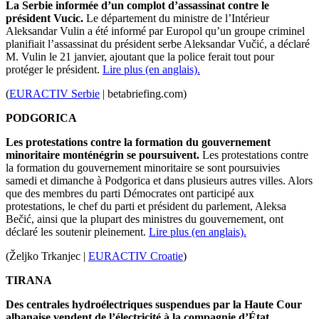
La Serbie informée d’un complot d’assassinat contre le
président Vucic.
Le département du ministre de l’Intérieur
Aleksandar Vulin a été informé par Europol qu’un groupe criminel
planifiait l’assassinat du président serbe Aleksandar Vučić, a déclaré
M. Vulin le 21 janvier, ajoutant que la police ferait tout pour
protéger le président.
Lire plus (en anglais).
(
EURACTIV Serbie
| betabriefing.com)
PODGORICA
Les protestations contre la formation du gouvernement
minoritaire monténégrin se poursuivent.
Les protestations contre
la formation du gouvernement minoritaire se sont poursuivies
samedi et dimanche à Podgorica et dans plusieurs autres villes.
Alors
que des membres du parti Démocrates ont participé aux
protestations, le chef du parti et président du parlement, Aleksa
Bečić, ainsi que la plupart des ministres du gouvernement, ont
déclaré les soutenir pleinement.
Lire plus (en anglais).
(Željko Trkanjec |
EURACTIV Croatie
)
TIRANA
Des centrales hydroélectriques suspendues par la Haute Cour
albanaise vendent de l’électricité à la compagnie d’État