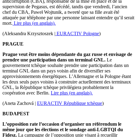
anticorruption (CBA), responsable de la mise en place et de la
supervision de Pegasus, est décédé, tandis que vendredi, l’ancien
chef du CBA, Paweł Wojtunik, a tweeté que sa fille avait été
attaquée par téléphone par une personne laissant entendre qu’il serait
mort.
Lire plus (en anglais).
(Aleksandra Krzysztoszek |
EURACTIV Pologne
)
PRAGUE
Prague veut être moins dépendante du gaz russe et envisage de
prendre une participation dans un terminal GNL.
Le
gouvernement tchèque souhaite prendre une participation dans un
terminal GNL dans un pays voisin afin de diversifier ses
approvisionnements énergétiques. L’Allemagne et la Pologne étant
les deux seuls pays voisins à construire actuellement des terminaux
GNL, la République tchèque privilégiera probablement la
coopération avec Berlin.
Lire plus (en anglais).
(Aneta Zachová |
EURACTIV République tchèque
)
BUDAPEST
L’opposition rate l’occasion d’organiser un référendum le
même jour que les élections et le sondage anti-LGBTQI du
Fidesz.
La campagne de l’opposition unie visant à recueillir