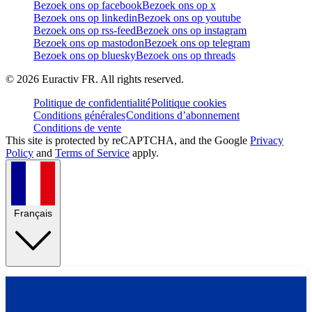
Bezoek ons op facebook
Bezoek ons op x
Bezoek ons op linkedin
Bezoek ons op youtube
Bezoek ons op rss-feed
Bezoek ons op instagram
Bezoek ons op mastodon
Bezoek ons op telegram
Bezoek ons op bluesky
Bezoek ons op threads
©
2026
Euractiv FR. All rights reserved.
Politique de confidentialité
Politique cookies
Conditions générales
Conditions d’abonnement
Conditions de vente
This site is protected by reCAPTCHA, and the Google
Privacy
Policy
and
Terms of Service
apply.
Français