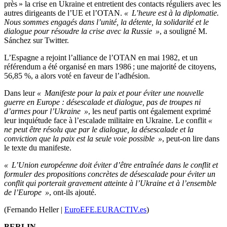
près » la crise en Ukraine et entretient des contacts réguliers avec les
autres dirigeants de l’UE et l’OTAN.
« L’heure est à la diplomatie.
Nous sommes engagés dans l’unité, la détente, la solidarité et le
dialogue pour résoudre la crise avec la Russie »
, a souligné M.
Sánchez sur Twitter.
L’Espagne a rejoint l’alliance de l’OTAN en mai 1982, et un
référendum a été organisé en mars 1986 ; une majorité de citoyens,
56,85 %, a alors voté en faveur de l’adhésion.
Dans leur
« Manifeste pour la paix et pour éviter une nouvelle
guerre en Europe : désescalade et dialogue, pas de troupes ni
d’armes pour l’Ukraine »
, les neuf partis ont également exprimé
leur inquiétude face à l’escalade militaire en Ukraine. Le conflit
«
ne peut être résolu que par le dialogue, la désescalade et la
conviction que la paix est la seule voie possible »
, peut-on lire dans
le texte du manifeste.
« L’Union européenne doit éviter d’être entraînée dans le conflit et
formuler des propositions concrètes de désescalade pour éviter un
conflit qui porterait gravement atteinte à l’Ukraine et à l’ensemble
de l’Europe »
, ont-ils ajouté.
(Fernando Heller |
EuroEFE.EURACTIV.es
)
BERLIN