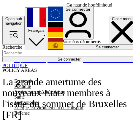
Ga naar de hoofdinhoud
Se connecter
Open sub
Close menu
English
navigation
Français
Deutsch
Vous êtes déconnecté.
Recherche
Se connecter
Español
Lumières éteintes
Se connecter
Rapporteur
Politique
Économie
Newsletters
Evénements
Em
POLITIQUE
POLICY AREAS
La grande amertume des
Economie
Politique
nouveaux Etats membres à
Agriculture et Alimentation
Santé
l'issue du sommet de Bruxelles
Technologies
Energie, Environnement et Transport
[FR]
Défense