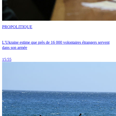
PRO
POLITIQUE
L'Ukraine estime que près de 16 000 volontaires étrangers servent
dans son armée
15:55