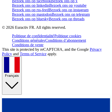
Bezoek ons op facebook
Bezoek ons op x
Bezoek ons op linkedin
Bezoek ons op youtube
Bezoek ons op rss-feed
Bezoek ons op instagram
Bezoek ons op mastodon
Bezoek ons op telegram
Bezoek ons op bluesky
Bezoek ons op threads
©
2026
Euractiv FR. All rights reserved.
Politique de confidentialité
Politique cookies
Conditions générales
Conditions d’abonnement
Conditions de vente
This site is protected by reCAPTCHA, and the Google
Privacy
Policy
and
Terms of Service
apply.
Français