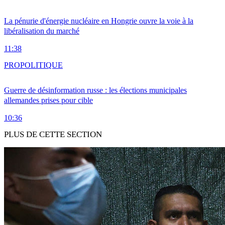
La pénurie d'énergie nucléaire en Hongrie ouvre la voie à la
libéralisation du marché
11:38
PRO
POLITIQUE
Guerre de désinformation russe : les élections municipales
allemandes prises pour cible
10:36
PLUS DE CETTE SECTION