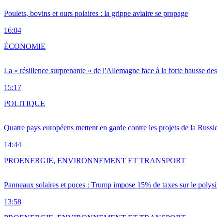
Poulets, bovins et ours polaires : la grippe aviaire se propage
16:04
ÉCONOMIE
La « résilience surprenante » de l'Allemagne face à la forte hausse de
15:17
POLITIQUE
Quatre pays européens mettent en garde contre les projets de la Russi
14:44
PRO
ENERGIE, ENVIRONNEMENT ET TRANSPORT
Panneaux solaires et puces : Trump impose 15% de taxes sur le polysi
13:58