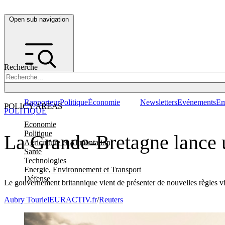
Open sub navigation
Recherche
Rapporteur
Politique
Économie
Newsletters
Evénements
Em
POLICY AREAS
POLITIQUE
Economie
Politique
La Grande-Bretagne lance u
Agriculture et Alimentation
Santé
Technologies
Energie, Environnement et Transport
Défense
Le gouvernement britannique vient de présenter de nouvelles règles visa
Aubry Touriel
EURACTIV.fr
/
Reuters