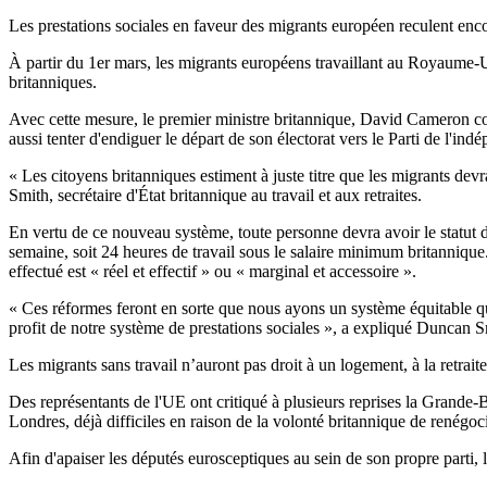
Les prestations sociales en faveur des migrants européen reculent en
À partir du
1er
mars
, les migrants européens travaillant au Royaume-Un
britanniques.
Avec cette mesure, le premier ministre britannique, David Cameron comp
aussi tenter d'endiguer le départ de son électorat vers le Parti de l'i
« Les citoyens britanniques estiment à juste titre que les migrants devr
Smith
, secrétaire d'État britannique au travail et aux retraites.
En vertu de ce nouveau système, toute personne devra avoir le statut de t
semaine, soit 24 heures de travail sous le salaire minimum britannique.
effectué est « réel et effectif » ou « marginal et accessoire ».
« Ces réformes feront en sorte que nous ayons un système équitable qui 
profit de notre système de prestations sociales », a expliqué Duncan S
Les migrants sans travail n’auront pas droit à un logement, à la retrait
Des représentants de l'UE ont critiqué à plusieurs reprises la Grande-
Londres, déjà difficiles en raison de la volonté britannique de renégoc
Afin d'apaiser les députés eurosceptiques au sein de son propre parti