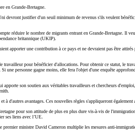
core en Grande-Bretagne.
i devront justifier d'un seuil minimum de revenus s'ils veulent bénéficie
te réduire le nombre de migrants entrant en Grande-Bretagne. Il veut ai
ndépendance britannique (UKIP).
aient apporter une contribution à ce pays et ne devraient pas être attirés
ravailleur pour bénéficier d'allocations. Pour obtenir ce statut, le travai
 Si une personne gagne moins, elle fera l'objet d'une enquête approfondie
apporte son soutien aux véritables travailleurs et chercheurs d'emploi, 
mith.
e et à d'autres avantages. Ces nouvelles règles s'appliqueront également 
Bretagne pour son attitude de plus en plus dure vis-à-vis de l'immigratio
ier ses liens avec l’UE.
, le premier ministre David Cameron multiplie les mesures anti-immigrat