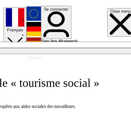
Se connecter
Close menu
English
Français
Deutsch
Vous êtes déconnecté.
Se connecter
Español
Lumières éteintes
e « tourisme social »
ropéen aux aides sociales des travailleurs.