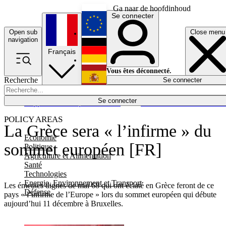
Ga naar de hoofdinhoud
Se connecter
Open sub
Close menu
English
navigation
Français
Deutsch
Vous êtes déconnecté.
Recherche
Se connecter
Español
Lumières éteintes
Se connecter
Rapporteur
Politique
Économie
Newsletters
Evénements
Em
POLICY AREAS
La Grèce sera « l’infirme » du
Economie
sommet européen [FR]
Politique
Agriculture et Alimentation
Santé
Technologies
Energie, Environnement et Transport
Les émeutes dignes de mai 68 qui ont éclaté en Grèce feront de ce
Défense
pays « l’infirme de l’Europe » lors du sommet européen qui débute
aujourd’hui 11 décembre à Bruxelles.